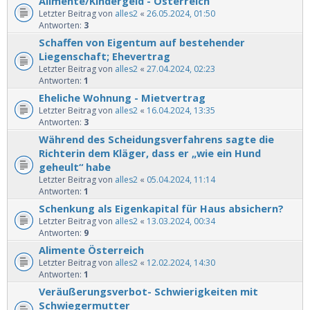
Alimente/Kindergeld - Österreich
Letzter Beitrag von
alles2
«
26.05.2024, 01:50
Antworten:
3
Schaffen von Eigentum auf bestehender
Liegenschaft; Ehevertrag
Letzter Beitrag von
alles2
«
27.04.2024, 02:23
Antworten:
1
Eheliche Wohnung - Mietvertrag
Letzter Beitrag von
alles2
«
16.04.2024, 13:35
Antworten:
3
Während des Scheidungsverfahrens sagte die
Richterin dem Kläger, dass er „wie ein Hund
geheult“ habe
Letzter Beitrag von
alles2
«
05.04.2024, 11:14
Antworten:
1
Schenkung als Eigenkapital für Haus absichern?
Letzter Beitrag von
alles2
«
13.03.2024, 00:34
Antworten:
9
Alimente Österreich
Letzter Beitrag von
alles2
«
12.02.2024, 14:30
Antworten:
1
Veräußerungsverbot- Schwierigkeiten mit
Schwiegermutter