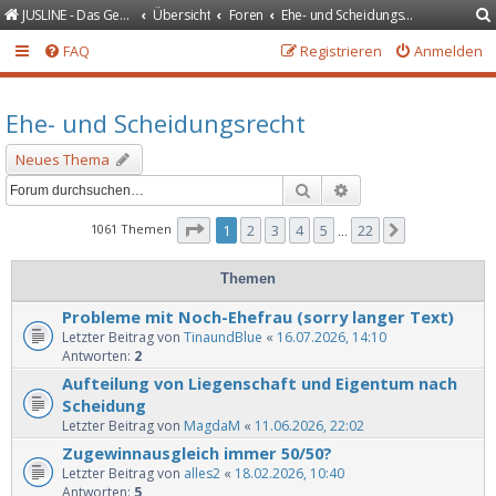
JUSLINE - Das Gesetzeportal
Übersicht
Foren
Ehe- und Scheidungsrecht
FAQ
Registrieren
Anmelden
Ehe- und Scheidungsrecht
Neues Thema
Suche
Erweiterte Suche
Seite
1
von
22
1061 Themen
1
2
3
4
5
22
Nächste
…
Themen
Probleme mit Noch-Ehefrau (sorry langer Text)
Letzter Beitrag von
TinaundBlue
«
16.07.2026, 14:10
Antworten:
2
Aufteilung von Liegenschaft und Eigentum nach
Scheidung
Letzter Beitrag von
MagdaM
«
11.06.2026, 22:02
Zugewinnausgleich immer 50/50?
Letzter Beitrag von
alles2
«
18.02.2026, 10:40
Antworten:
5