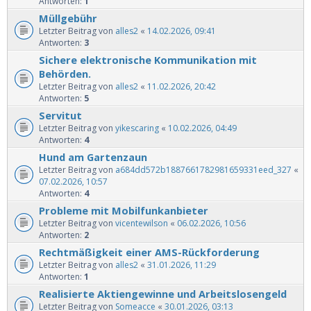
Antworten:
1
Müllgebühr
Letzter Beitrag von
alles2
«
14.02.2026, 09:41
Antworten:
3
Sichere elektronische Kommunikation mit
Behörden.
Letzter Beitrag von
alles2
«
11.02.2026, 20:42
Antworten:
5
Servitut
Letzter Beitrag von
yikescaring
«
10.02.2026, 04:49
Antworten:
4
Hund am Gartenzaun
Letzter Beitrag von
a684dd572b1887661782981659331eed_327
«
07.02.2026, 10:57
Antworten:
4
Probleme mit Mobilfunkanbieter
Letzter Beitrag von
vicentewilson
«
06.02.2026, 10:56
Antworten:
2
Rechtmäßigkeit einer AMS-Rückforderung
Letzter Beitrag von
alles2
«
31.01.2026, 11:29
Antworten:
1
Realisierte Aktiengewinne und Arbeitslosengeld
Letzter Beitrag von
Someacce
«
30.01.2026, 03:13