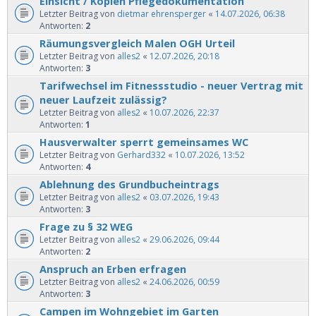
Einsicht / Kopien Pflegedokumentation
Letzter Beitrag von
dietmar ehrensperger
«
14.07.2026, 06:38
Antworten:
2
Räumungsvergleich Malen OGH Urteil
Letzter Beitrag von
alles2
«
12.07.2026, 20:18
Antworten:
3
Tarifwechsel im Fitnessstudio - neuer Vertrag mit
neuer Laufzeit zulässig?
Letzter Beitrag von
alles2
«
10.07.2026, 22:37
Antworten:
1
Hausverwalter sperrt gemeinsames WC
Letzter Beitrag von
Gerhard332
«
10.07.2026, 13:52
Antworten:
4
Ablehnung des Grundbucheintrags
Letzter Beitrag von
alles2
«
03.07.2026, 19:43
Antworten:
3
Frage zu § 32 WEG
Letzter Beitrag von
alles2
«
29.06.2026, 09:44
Antworten:
2
Anspruch an Erben erfragen
Letzter Beitrag von
alles2
«
24.06.2026, 00:59
Antworten:
3
Campen im Wohngebiet im Garten