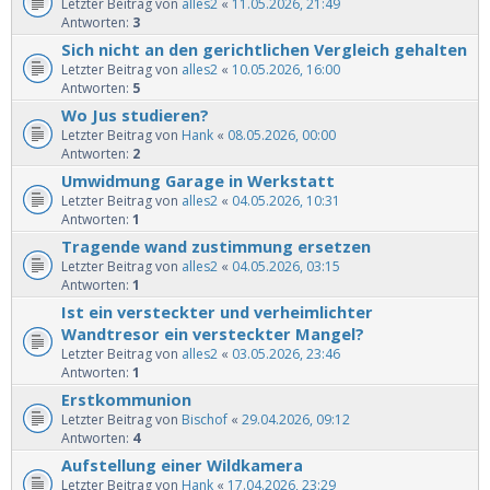
Letzter Beitrag von
alles2
«
11.05.2026, 21:49
Antworten:
3
Sich nicht an den gerichtlichen Vergleich gehalten
Letzter Beitrag von
alles2
«
10.05.2026, 16:00
Antworten:
5
Wo Jus studieren?
Letzter Beitrag von
Hank
«
08.05.2026, 00:00
Antworten:
2
Umwidmung Garage in Werkstatt
Letzter Beitrag von
alles2
«
04.05.2026, 10:31
Antworten:
1
Tragende wand zustimmung ersetzen
Letzter Beitrag von
alles2
«
04.05.2026, 03:15
Antworten:
1
Ist ein versteckter und verheimlichter
Wandtresor ein versteckter Mangel?
Letzter Beitrag von
alles2
«
03.05.2026, 23:46
Antworten:
1
Erstkommunion
Letzter Beitrag von
Bischof
«
29.04.2026, 09:12
Antworten:
4
Aufstellung einer Wildkamera
Letzter Beitrag von
Hank
«
17.04.2026, 23:29