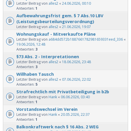
Letzter Beitrag von
alles2
«
24.06.2026, 00:10
Antworten:
1
Aufbewahrungsfrist gem. § 7 Abs.10 LBV
(Leistungsbeurteilungsverordnung)
Letzter Beitrag von
alles2
«
21.06.2026, 19:07
Wohnungskauf - Mitverkaufte Pläne
Letzter Beitrag von
a684dd572b1887661782981659331eed_336
«
19.06.2026, 12:48
Antworten:
3
§73 Abs. 2 - Interpretationen
Letzter Beitrag von
alles2
«
18.06.2026, 23:48
Antworten:
3
Willhaben Tausch
Letzter Beitrag von
alles2
«
07.06.2026, 22:02
Antworten:
5
Strafrechtlich mit Privatbeteiligung in b2b
Letzter Beitrag von
Hank
«
06.06.2026, 03:40
Antworten:
1
Vorstandswechsel im Verein
Letzter Beitrag von
Hank
«
20.05.2026, 22:37
Antworten:
1
Balkonkraftwerk nach § 16 Abs. 2 WEG