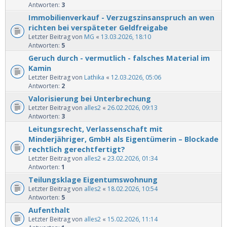
Antworten:
3
Immobilienverkauf - Verzugszinsanspruch an wen
richten bei verspäteter Geldfreigabe
Letzter Beitrag von
MG
«
13.03.2026, 18:10
Antworten:
5
Geruch durch - vermutlich - falsches Material im
Kamin
Letzter Beitrag von
Lathika
«
12.03.2026, 05:06
Antworten:
2
Valorisierung bei Unterbrechung
Letzter Beitrag von
alles2
«
26.02.2026, 09:13
Antworten:
3
Leitungsrecht, Verlassenschaft mit
Minderjähriger, GmbH als Eigentümerin – Blockade
rechtlich gerechtfertigt?
Letzter Beitrag von
alles2
«
23.02.2026, 01:34
Antworten:
1
Teilungsklage Eigentumswohnung
Letzter Beitrag von
alles2
«
18.02.2026, 10:54
Antworten:
5
Aufenthalt
Letzter Beitrag von
alles2
«
15.02.2026, 11:14