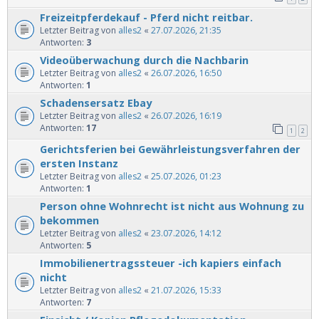
Freizeitpferdekauf - Pferd nicht reitbar.
Letzter Beitrag von
alles2
«
27.07.2026, 21:35
Antworten:
3
Videoüberwachung durch die Nachbarin
Letzter Beitrag von
alles2
«
26.07.2026, 16:50
Antworten:
1
Schadensersatz Ebay
Letzter Beitrag von
alles2
«
26.07.2026, 16:19
Antworten:
17
1
2
Gerichtsferien bei Gewährleistungsverfahren der
ersten Instanz
Letzter Beitrag von
alles2
«
25.07.2026, 01:23
Antworten:
1
Person ohne Wohnrecht ist nicht aus Wohnung zu
bekommen
Letzter Beitrag von
alles2
«
23.07.2026, 14:12
Antworten:
5
Immobilienertragssteuer -ich kapiers einfach
nicht
Letzter Beitrag von
alles2
«
21.07.2026, 15:33
Antworten:
7