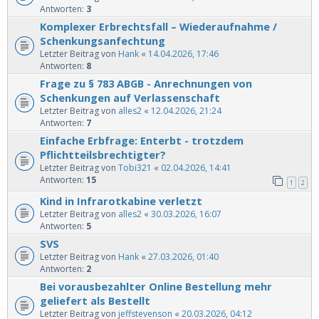
Antworten:
3
Komplexer Erbrechtsfall – Wiederaufnahme /
Schenkungsanfechtung
Letzter Beitrag von
Hank
«
14.04.2026, 17:46
Antworten:
8
Frage zu § 783 ABGB - Anrechnungen von
Schenkungen auf Verlassenschaft
Letzter Beitrag von
alles2
«
12.04.2026, 21:24
Antworten:
7
Einfache Erbfrage: Enterbt - trotzdem
Pflichtteilsbrechtigter?
Letzter Beitrag von
Tobi321
«
02.04.2026, 14:41
Antworten:
15
1
2
Kind in Infrarotkabine verletzt
Letzter Beitrag von
alles2
«
30.03.2026, 16:07
Antworten:
5
SVS
Letzter Beitrag von
Hank
«
27.03.2026, 01:40
Antworten:
2
Bei vorausbezahlter Online Bestellung mehr
geliefert als Bestellt
Letzter Beitrag von
jeffstevenson
«
20.03.2026, 04:12