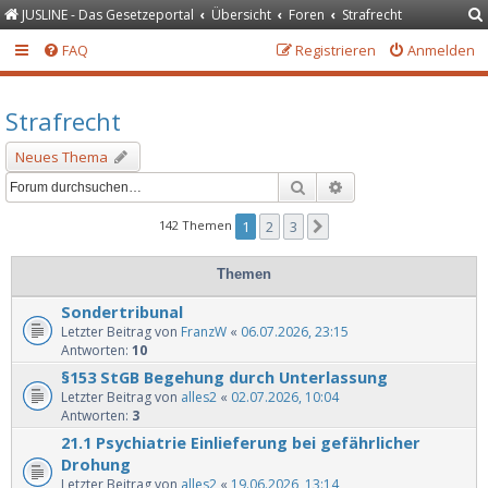
JUSLINE - Das Gesetzeportal
Übersicht
Foren
Strafrecht
FAQ
Registrieren
Anmelden
Strafrecht
Neues Thema
Suche
Erweiterte Suche
142 Themen
1
2
3
Nächste
Themen
Sondertribunal
Letzter Beitrag von
FranzW
«
06.07.2026, 23:15
Antworten:
10
§153 StGB Begehung durch Unterlassung
Letzter Beitrag von
alles2
«
02.07.2026, 10:04
Antworten:
3
21.1 Psychiatrie Einlieferung bei gefährlicher
Drohung
Letzter Beitrag von
alles2
«
19.06.2026, 13:14