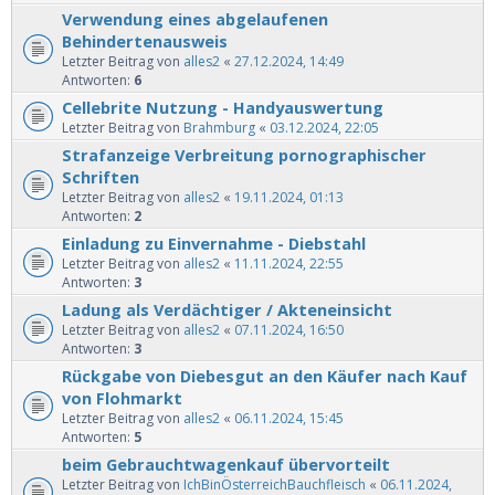
Verwendung eines abgelaufenen
Behindertenausweis
Letzter Beitrag von
alles2
«
27.12.2024, 14:49
Antworten:
6
Cellebrite Nutzung - Handyauswertung
Letzter Beitrag von
Brahmburg
«
03.12.2024, 22:05
Strafanzeige Verbreitung pornographischer
Schriften
Letzter Beitrag von
alles2
«
19.11.2024, 01:13
Antworten:
2
Einladung zu Einvernahme - Diebstahl
Letzter Beitrag von
alles2
«
11.11.2024, 22:55
Antworten:
3
Ladung als Verdächtiger / Akteneinsicht
Letzter Beitrag von
alles2
«
07.11.2024, 16:50
Antworten:
3
Rückgabe von Diebesgut an den Käufer nach Kauf
von Flohmarkt
Letzter Beitrag von
alles2
«
06.11.2024, 15:45
Antworten:
5
beim Gebrauchtwagenkauf übervorteilt
Letzter Beitrag von
IchBinÖsterreichBauchfleisch
«
06.11.2024,