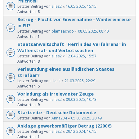
Pflichteil
Letzter Beitrag von
alles2
«
16.05.2025, 15:15
Antworten:
3
Betrug - Flucht vor Einvernahme - Wiedereinreise
in EU?
Letzter Beitrag von
blameachoo
«
08.05.2025, 08:40
Antworten:
1
Staatsanwaltschaft "Herrin des Verfahrens" in
Waffenstraf- und Verbotssachen
Letzter Beitrag von
alles2
«
12.04.2025, 15:57
Antworten:
3
Verleumdung eines ausländischen Staates
strafbar?
Letzter Beitrag von
Hank
«
21.03.2025, 22:29
Antworten:
5
Vorladung als irrelevanter Zeuge
Letzter Beitrag von
alles2
«
09.03.2025, 10:43
Antworten:
9
Startseite - Deutsche Dokumente
Letzter Beitrag von
Anna234
«
05.03.2025, 20:49
Anklage gewerbsmäßiger Betrug (2200€)
Letzter Beitrag von
alles2
«
29.12.2024, 16:15
Antworten:
1