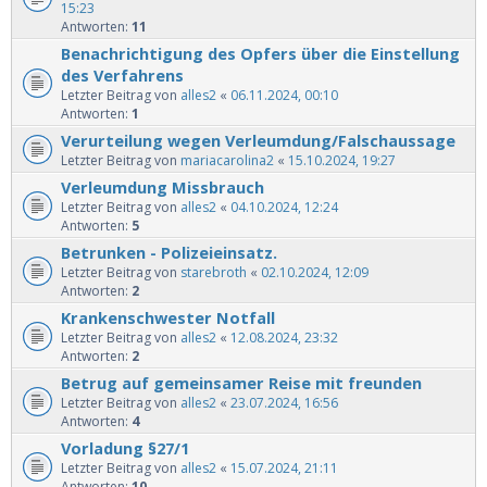
15:23
Antworten:
11
Benachrichtigung des Opfers über die Einstellung
des Verfahrens
Letzter Beitrag von
alles2
«
06.11.2024, 00:10
Antworten:
1
Verurteilung wegen Verleumdung/Falschaussage
Letzter Beitrag von
mariacarolina2
«
15.10.2024, 19:27
Verleumdung Missbrauch
Letzter Beitrag von
alles2
«
04.10.2024, 12:24
Antworten:
5
Betrunken - Polizeieinsatz.
Letzter Beitrag von
starebroth
«
02.10.2024, 12:09
Antworten:
2
Krankenschwester Notfall
Letzter Beitrag von
alles2
«
12.08.2024, 23:32
Antworten:
2
Betrug auf gemeinsamer Reise mit freunden
Letzter Beitrag von
alles2
«
23.07.2024, 16:56
Antworten:
4
Vorladung §27/1
Letzter Beitrag von
alles2
«
15.07.2024, 21:11
Antworten:
10