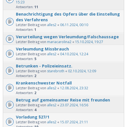
15:23
Antworten:
11
Benachrichtigung des Opfers über die Einstellung
des Verfahrens
Letzter Beitrag von
alles2
«
06.11.2024, 00:10
Antworten:
1
Verurteilung wegen Verleumdung/Falschaussage
Letzter Beitrag von
mariacarolina2
«
15.10.2024, 19:27
Verleumdung Missbrauch
Letzter Beitrag von
alles2
«
04.10.2024, 12:24
Antworten:
5
Betrunken - Polizeieinsatz.
Letzter Beitrag von
starebroth
«
02.10.2024, 12:09
Antworten:
2
Krankenschwester Notfall
Letzter Beitrag von
alles2
«
12.08.2024, 23:32
Antworten:
2
Betrug auf gemeinsamer Reise mit freunden
Letzter Beitrag von
alles2
«
23.07.2024, 16:56
Antworten:
4
Vorladung §27/1
Letzter Beitrag von
alles2
«
15.07.2024, 21:11
Antworten:
10