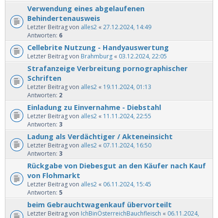
Verwendung eines abgelaufenen
Behindertenausweis
Letzter Beitrag von
alles2
«
27.12.2024, 14:49
Antworten:
6
Cellebrite Nutzung - Handyauswertung
Letzter Beitrag von
Brahmburg
«
03.12.2024, 22:05
Strafanzeige Verbreitung pornographischer
Schriften
Letzter Beitrag von
alles2
«
19.11.2024, 01:13
Antworten:
2
Einladung zu Einvernahme - Diebstahl
Letzter Beitrag von
alles2
«
11.11.2024, 22:55
Antworten:
3
Ladung als Verdächtiger / Akteneinsicht
Letzter Beitrag von
alles2
«
07.11.2024, 16:50
Antworten:
3
Rückgabe von Diebesgut an den Käufer nach Kauf
von Flohmarkt
Letzter Beitrag von
alles2
«
06.11.2024, 15:45
Antworten:
5
beim Gebrauchtwagenkauf übervorteilt
Letzter Beitrag von
IchBinÖsterreichBauchfleisch
«
06.11.2024,