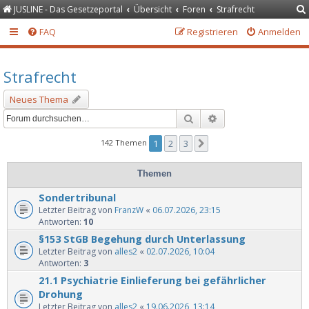
JUSLINE - Das Gesetzeportal
Übersicht
Foren
Strafrecht
FAQ
Registrieren
Anmelden
Strafrecht
Neues Thema
Suche
Erweiterte Suche
142 Themen
1
2
3
Nächste
Themen
Sondertribunal
Letzter Beitrag von
FranzW
«
06.07.2026, 23:15
Antworten:
10
§153 StGB Begehung durch Unterlassung
Letzter Beitrag von
alles2
«
02.07.2026, 10:04
Antworten:
3
21.1 Psychiatrie Einlieferung bei gefährlicher
Drohung
Letzter Beitrag von
alles2
«
19.06.2026, 13:14