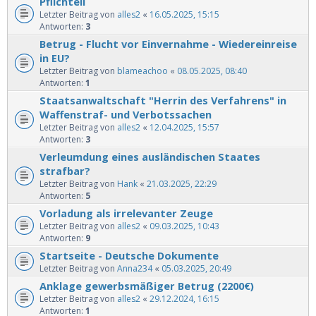
Pflichteil
Letzter Beitrag von
alles2
«
16.05.2025, 15:15
Antworten:
3
Betrug - Flucht vor Einvernahme - Wiedereinreise
in EU?
Letzter Beitrag von
blameachoo
«
08.05.2025, 08:40
Antworten:
1
Staatsanwaltschaft "Herrin des Verfahrens" in
Waffenstraf- und Verbotssachen
Letzter Beitrag von
alles2
«
12.04.2025, 15:57
Antworten:
3
Verleumdung eines ausländischen Staates
strafbar?
Letzter Beitrag von
Hank
«
21.03.2025, 22:29
Antworten:
5
Vorladung als irrelevanter Zeuge
Letzter Beitrag von
alles2
«
09.03.2025, 10:43
Antworten:
9
Startseite - Deutsche Dokumente
Letzter Beitrag von
Anna234
«
05.03.2025, 20:49
Anklage gewerbsmäßiger Betrug (2200€)
Letzter Beitrag von
alles2
«
29.12.2024, 16:15
Antworten:
1