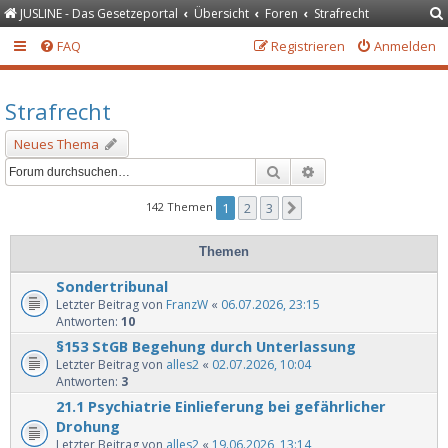
JUSLINE - Das Gesetzeportal
Übersicht
Foren
Strafrecht
FAQ
Registrieren
Anmelden
Strafrecht
Neues Thema
Suche
Erweiterte Suche
142 Themen
1
2
3
Nächste
Themen
Sondertribunal
Letzter Beitrag von
FranzW
«
06.07.2026, 23:15
Antworten:
10
§153 StGB Begehung durch Unterlassung
Letzter Beitrag von
alles2
«
02.07.2026, 10:04
Antworten:
3
21.1 Psychiatrie Einlieferung bei gefährlicher
Drohung
Letzter Beitrag von
alles2
«
19.06.2026, 13:14