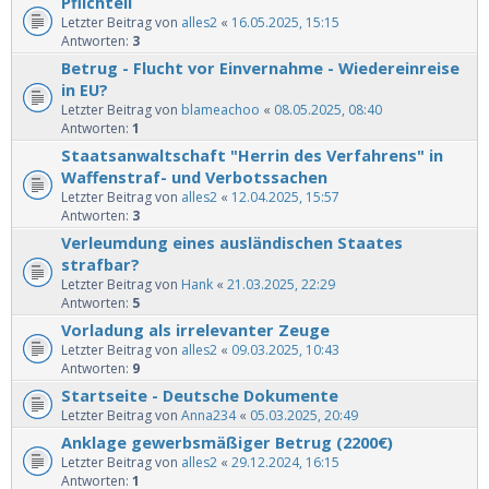
Pflichteil
Letzter Beitrag von
alles2
«
16.05.2025, 15:15
Antworten:
3
Betrug - Flucht vor Einvernahme - Wiedereinreise
in EU?
Letzter Beitrag von
blameachoo
«
08.05.2025, 08:40
Antworten:
1
Staatsanwaltschaft "Herrin des Verfahrens" in
Waffenstraf- und Verbotssachen
Letzter Beitrag von
alles2
«
12.04.2025, 15:57
Antworten:
3
Verleumdung eines ausländischen Staates
strafbar?
Letzter Beitrag von
Hank
«
21.03.2025, 22:29
Antworten:
5
Vorladung als irrelevanter Zeuge
Letzter Beitrag von
alles2
«
09.03.2025, 10:43
Antworten:
9
Startseite - Deutsche Dokumente
Letzter Beitrag von
Anna234
«
05.03.2025, 20:49
Anklage gewerbsmäßiger Betrug (2200€)
Letzter Beitrag von
alles2
«
29.12.2024, 16:15
Antworten:
1