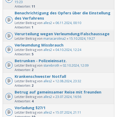
15:23
Antworten:
11
Benachrichtigung des Opfers über die Einstellung
des Verfahrens
Letzter Beitrag von
alles2
«
06.11.2024, 00:10
Antworten:
1
Verurteilung wegen Verleumdung/Falschaussage
Letzter Beitrag von
mariacarolina2
«
15.10.2024, 19:27
Verleumdung Missbrauch
Letzter Beitrag von
alles2
«
04.10.2024, 12:24
Antworten:
5
Betrunken - Polizeieinsatz.
Letzter Beitrag von
starebroth
«
02.10.2024, 12:09
Antworten:
2
Krankenschwester Notfall
Letzter Beitrag von
alles2
«
12.08.2024, 23:32
Antworten:
2
Betrug auf gemeinsamer Reise mit freunden
Letzter Beitrag von
alles2
«
23.07.2024, 16:56
Antworten:
4
Vorladung §27/1
Letzter Beitrag von
alles2
«
15.07.2024, 21:11
Antworten:
10