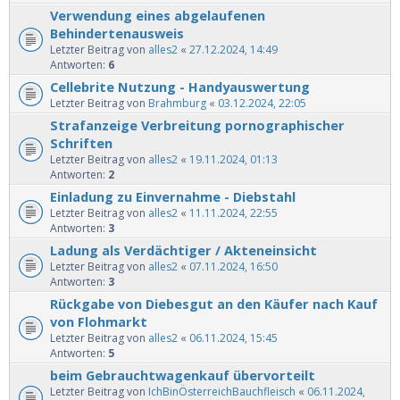
Verwendung eines abgelaufenen
Behindertenausweis
Letzter Beitrag von
alles2
«
27.12.2024, 14:49
Antworten:
6
Cellebrite Nutzung - Handyauswertung
Letzter Beitrag von
Brahmburg
«
03.12.2024, 22:05
Strafanzeige Verbreitung pornographischer
Schriften
Letzter Beitrag von
alles2
«
19.11.2024, 01:13
Antworten:
2
Einladung zu Einvernahme - Diebstahl
Letzter Beitrag von
alles2
«
11.11.2024, 22:55
Antworten:
3
Ladung als Verdächtiger / Akteneinsicht
Letzter Beitrag von
alles2
«
07.11.2024, 16:50
Antworten:
3
Rückgabe von Diebesgut an den Käufer nach Kauf
von Flohmarkt
Letzter Beitrag von
alles2
«
06.11.2024, 15:45
Antworten:
5
beim Gebrauchtwagenkauf übervorteilt
Letzter Beitrag von
IchBinÖsterreichBauchfleisch
«
06.11.2024,