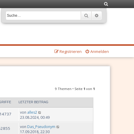
S
u
Suche
Erweiterte Suche
c
h
e
Registrieren
Anmelden
9 Themen • Seite
1
von
1
GRIFFE
LETZTER BEITRAG
von
alles2
14737
23.08.2024, 00:49
von
Das_Pseudonym
62855
17.09.2018, 22:30