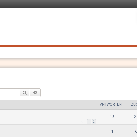
 Recht
. Schnell
Suche
Erweiterte Suche
ANTWORTEN
ZU
15
2
1
2
1