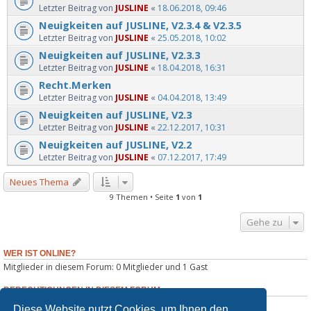
Letzter Beitrag von
JUSLINE
«
18.06.2018, 09:46
Neuigkeiten auf JUSLINE, V2.3.4 & V2.3.5
Letzter Beitrag von
JUSLINE
«
25.05.2018, 10:02
Neuigkeiten auf JUSLINE, V2.3.3
Letzter Beitrag von
JUSLINE
«
18.04.2018, 16:31
Recht.Merken
Letzter Beitrag von
JUSLINE
«
04.04.2018, 13:49
Neuigkeiten auf JUSLINE, V2.3
Letzter Beitrag von
JUSLINE
«
22.12.2017, 10:31
Neuigkeiten auf JUSLINE, V2.2
Letzter Beitrag von
JUSLINE
«
07.12.2017, 17:49
Neues Thema
9 Themen • Seite
1
von
1
Gehe zu
WER IST ONLINE?
Mitglieder in diesem Forum: 0 Mitglieder und 1 Gast
BERECHTIGUNGEN IN DIESEM FORUM
Sie dürfen
keine
neuen Themen in diesem Forum erstellen.
Diese Website nutzt Cookies, um Ihnen den