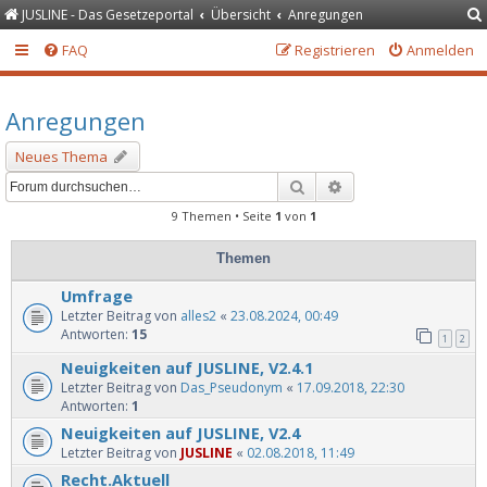
JUSLINE - Das Gesetzeportal
Übersicht
Anregungen
FAQ
Registrieren
Anmelden
Anregungen
Neues Thema
Suche
Erweiterte Suche
9 Themen • Seite
1
von
1
Themen
Umfrage
Letzter Beitrag von
alles2
«
23.08.2024, 00:49
Antworten:
15
1
2
Neuigkeiten auf JUSLINE, V2.4.1
Letzter Beitrag von
Das_Pseudonym
«
17.09.2018, 22:30
Antworten:
1
Neuigkeiten auf JUSLINE, V2.4
Letzter Beitrag von
JUSLINE
«
02.08.2018, 11:49
Recht.Aktuell