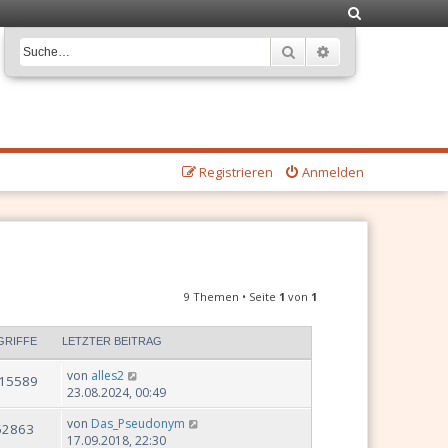
S
u
Suche
Erweiterte Suche
c
h
e
Registrieren
Anmelden
9 Themen • Seite
1
von
1
GRIFFE
LETZTER BEITRAG
von
alles2
15589
23.08.2024, 00:49
von
Das_Pseudonym
62863
17.09.2018, 22:30