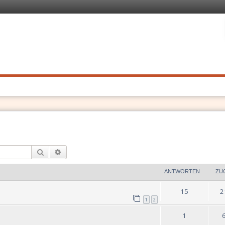
 Recht
. Schnell
Suche
Erweiterte Suche
ANTWORTEN
ZU
15
2
1
2
1