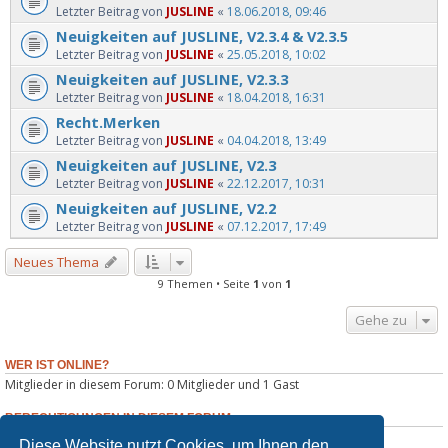
Letzter Beitrag von
JUSLINE
«
18.06.2018, 09:46
Neuigkeiten auf JUSLINE, V2.3.4 & V2.3.5
Letzter Beitrag von
JUSLINE
«
25.05.2018, 10:02
Neuigkeiten auf JUSLINE, V2.3.3
Letzter Beitrag von
JUSLINE
«
18.04.2018, 16:31
Recht.Merken
Letzter Beitrag von
JUSLINE
«
04.04.2018, 13:49
Neuigkeiten auf JUSLINE, V2.3
Letzter Beitrag von
JUSLINE
«
22.12.2017, 10:31
Neuigkeiten auf JUSLINE, V2.2
Letzter Beitrag von
JUSLINE
«
07.12.2017, 17:49
Neues Thema
9 Themen • Seite
1
von
1
Gehe zu
WER IST ONLINE?
Mitglieder in diesem Forum: 0 Mitglieder und 1 Gast
BERECHTIGUNGEN IN DIESEM FORUM
Sie dürfen
keine
neuen Themen in diesem Forum erstellen.
Diese Website nutzt Cookies, um Ihnen den