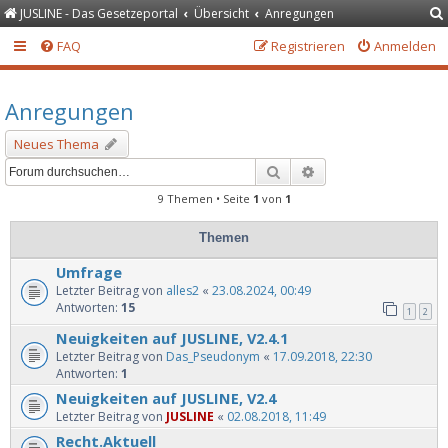
JUSLINE - Das Gesetzeportal
Übersicht
Anregungen
FAQ
Registrieren
Anmelden
Anregungen
Neues Thema
Suche
Erweiterte Suche
9 Themen • Seite
1
von
1
Themen
Umfrage
Letzter Beitrag von
alles2
«
23.08.2024, 00:49
Antworten:
15
1
2
Neuigkeiten auf JUSLINE, V2.4.1
Letzter Beitrag von
Das_Pseudonym
«
17.09.2018, 22:30
Antworten:
1
Neuigkeiten auf JUSLINE, V2.4
Letzter Beitrag von
JUSLINE
«
02.08.2018, 11:49
Recht.Aktuell