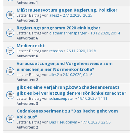
Antworten:
1
Mißtrauensvotum gegen Regierung, Politiker
Letzter Beitrag von
alles2
«
27.12.2020, 20:25
Antworten:
3
Regierungsprogramm 2020 einklagbar
Letzter Beitrag von
dietmar ehrensperger
«
10.12.2020, 20:14
Antworten:
6
Medienrecht
Letzter Beitrag von
retedos
«
26.11.2020, 10:18
Antworten:
6
Voraussetzungen,und Vorgehensweise zum
einreichen,einer Normenkontrolle?
Letzter Beitrag von
alles2
«
24.10.2020, 04:16
Antworten:
2
gibt es eine Verjährung,bzw Schadenensersatz
gibt es bei Verletzung der Persönlichkeitsrechte?
Letzter Beitrag von
schanzenpeter
«
19.10.2020, 14:11
Antworten:
8
Gedankenexperiment zu "Das Recht geht vom
Volk aus"
Letzter Beitrag von
Das_Pseudonym
«
17.10.2020, 22:56
Antworten:
2