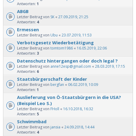
Antworten:
1
ABGB
Letzter Beitrag von
SK
«
27.09.2019, 21:25
Antworten:
4
Ermessen
Letzter Beitrag von
Ubu
«
23.07.2019, 11:53
Verbotsgesetz Wiederbetätigung
Letzter Beitrag von
tomtom1986
«
16.05.2019, 22:06
Antworten:
3
Datenschutz hintergangen oder doch legal ?
Letzter Beitrag von
anne12esp@gmail.com
«
28.03.2019, 17:15
Antworten:
6
Staatsbürgerschaft der Kinder
Letzter Beitrag von
bergfan
«
06.02.2019, 10:09
Antworten:
1
Auslieferung von Ö-Staatsbürgern in die USA?
(Beispiel Leo S.)
Letzter Beitrag von
FHoll
«
16.10.2018, 16:32
Antworten:
5
Schwimmbad
Letzter Beitrag von
jansia
«
24.09.2018, 14:44
Antworten:
4