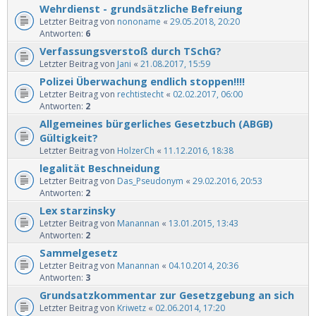
Wehrdienst - grundsätzliche Befreiung
Letzter Beitrag von
nononame
«
29.05.2018, 20:20
Antworten:
6
Verfassungsverstoß durch TSchG?
Letzter Beitrag von
Jani
«
21.08.2017, 15:59
Polizei Überwachung endlich stoppen!!!!
Letzter Beitrag von
rechtistecht
«
02.02.2017, 06:00
Antworten:
2
Allgemeines bürgerliches Gesetzbuch (ABGB)
Gültigkeit?
Letzter Beitrag von
HolzerCh
«
11.12.2016, 18:38
legalität Beschneidung
Letzter Beitrag von
Das_Pseudonym
«
29.02.2016, 20:53
Antworten:
2
Lex starzinsky
Letzter Beitrag von
Manannan
«
13.01.2015, 13:43
Antworten:
2
Sammelgesetz
Letzter Beitrag von
Manannan
«
04.10.2014, 20:36
Antworten:
3
Grundsatzkommentar zur Gesetzgebung an sich
Letzter Beitrag von
Kriwetz
«
02.06.2014, 17:20