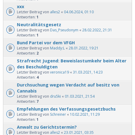
xxx
Letzter Beitrag von
alles2
«
04.06.2024, 01:10
Antworten:
1
Neutralitätsgesetz
Letzter Beitrag von
Das_Pseudonym
«
28.02.2022, 21:31
Antworten:
1
Bund Partei vor dem VFGH
Letzter Beitrag von
Maddy:L
«
28.01.2022, 19:21
Antworten:
2
Strafrecht Jugend: Beweislastumkehr beim Alter
des Beschuldigten
Letzter Beitrag von
veronica19
«
31.03.2021, 14:23
Antworten:
4
Durchsuchung wegen Verdacht auf besitz von
Cannabis
Letzter Beitrag von
dru5ki
«
01.03.2021, 21:54
Antworten:
7
Empfehlungen des Verfassungsgesetzbuchs
Letzter Beitrag von
Schreiner
«
10.02.2021, 11:29
Antworten:
1
Anwalt zu Gerichtstermin?
Letzter Beitrag von
alles2
«
23.01.2021, 03:35