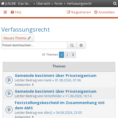
JUSLINE - Das Gesetzeportal
Übersicht
Foren
Verfassungsrecht
FAQ
Registrieren
Anmelden
Verfassungsrecht
Neues Thema
Suche
Erweiterte Suche
61 Themen
1
2
Nächste
Themen
Gemeinde bestimmt über Privateigentum
Letzter Beitrag von
Hank
«
01.08.2026, 07:06
Antworten:
1
Gemeinde bestimmt über Privateigentum
Letzter Beitrag von
Hirtenfelder
«
11.06.2026, 16:14
Feststellungsbescheid im Zusammenhang mit
dem AMS
Letzter Beitrag von
alles2
«
04.06.2024, 23:03
Antworten:
1