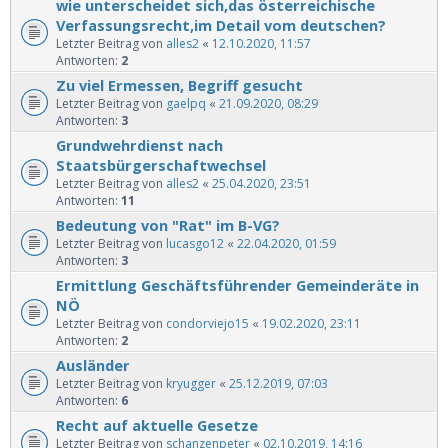
wie unterscheidet sich,das österreichische
Verfassungsrecht,im Detail vom deutschen?
Letzter Beitrag von
alles2
«
12.10.2020, 11:57
Antworten:
2
Zu viel Ermessen, Begriff gesucht
Letzter Beitrag von
gaelpq
«
21.09.2020, 08:29
Antworten:
3
Grundwehrdienst nach
Staatsbürgerschaftwechsel
Letzter Beitrag von
alles2
«
25.04.2020, 23:51
Antworten:
11
Bedeutung von "Rat" im B-VG?
Letzter Beitrag von
lucasgo12
«
22.04.2020, 01:59
Antworten:
3
Ermittlung Geschäftsführender Gemeinderäte in
NÖ
Letzter Beitrag von
condorviejo15
«
19.02.2020, 23:11
Antworten:
2
Ausländer
Letzter Beitrag von
kryugger
«
25.12.2019, 07:03
Antworten:
6
Recht auf aktuelle Gesetze
Letzter Beitrag von
schanzenpeter
«
02.10.2019, 14:16