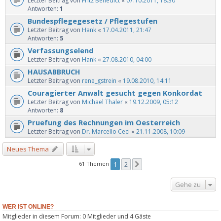
Letzter Beitrag von
Fritz Benedict
«
07.10.2011, 18:30
Antworten:
1
Bundespflegegesetz / Pflegestufen
Letzter Beitrag von
Hank
«
17.04.2011, 21:47
Antworten:
5
Verfassungselend
Letzter Beitrag von
Hank
«
27.08.2010, 04:00
HAUSABBRUCH
Letzter Beitrag von
rene_gstrein
«
19.08.2010, 14:11
Couragierter Anwalt gesucht gegen Konkordat
Letzter Beitrag von
Michael Thaler
«
19.12.2009, 05:12
Antworten:
8
Pruefung des Rechnungen im Oesterreich
Letzter Beitrag von
Dr. Marcello Ceci
«
21.11.2008, 10:09
Neues Thema
61 Themen
1
2
Nächste
Gehe zu
WER IST ONLINE?
Mitglieder in diesem Forum: 0 Mitglieder und 4 Gäste