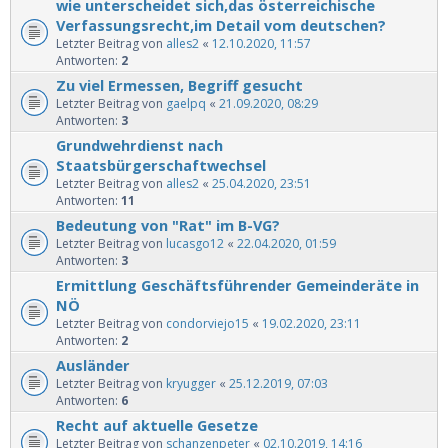
wie unterscheidet sich,das österreichische
Verfassungsrecht,im Detail vom deutschen?
Letzter Beitrag von
alles2
«
12.10.2020, 11:57
Antworten:
2
Zu viel Ermessen, Begriff gesucht
Letzter Beitrag von
gaelpq
«
21.09.2020, 08:29
Antworten:
3
Grundwehrdienst nach
Staatsbürgerschaftwechsel
Letzter Beitrag von
alles2
«
25.04.2020, 23:51
Antworten:
11
Bedeutung von "Rat" im B-VG?
Letzter Beitrag von
lucasgo12
«
22.04.2020, 01:59
Antworten:
3
Ermittlung Geschäftsführender Gemeinderäte in
NÖ
Letzter Beitrag von
condorviejo15
«
19.02.2020, 23:11
Antworten:
2
Ausländer
Letzter Beitrag von
kryugger
«
25.12.2019, 07:03
Antworten:
6
Recht auf aktuelle Gesetze
Letzter Beitrag von
schanzenpeter
«
02.10.2019, 14:16