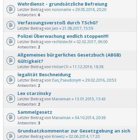
Wehrdienst - grundsätzliche Befreiung
Letzter Beitrag von
nononame
«
29.05.2018, 20:20
Antworten:
6
Verfassungsverstoß durch TSchG?
Letzter Beitrag von
Jani
«
21.08.2017, 15:59
Polizei Überwachung endlich stoppen!!!!
Letzter Beitrag von
rechtistecht
«
02.02.2017, 06:00
Antworten:
2
Allgemeines bürgerliches Gesetzbuch (ABGB)
Gültigkeit?
Letzter Beitrag von
HolzerCh
«
11.12.2016, 18:38
legalität Beschneidung
Letzter Beitrag von
Das_Pseudonym
«
29.02.2016, 20:53
Antworten:
2
Lex starzinsky
Letzter Beitrag von
Manannan
«
13.01.2015, 13:43
Antworten:
2
Sammelgesetz
Letzter Beitrag von
Manannan
«
04.10.2014, 20:36
Antworten:
3
Grundsatzkommentar zur Gesetzgebung an sich
Letzter Beitrag von
Kriwetz
«
02.06.2014, 17:20