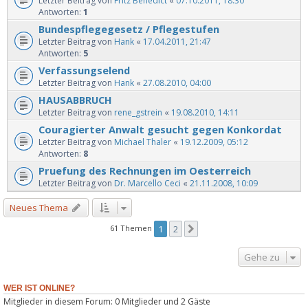
Letzter Beitrag von
Fritz Benedict
«
07.10.2011, 18:30
Antworten:
1
Bundespflegegesetz / Pflegestufen
Letzter Beitrag von
Hank
«
17.04.2011, 21:47
Antworten:
5
Verfassungselend
Letzter Beitrag von
Hank
«
27.08.2010, 04:00
HAUSABBRUCH
Letzter Beitrag von
rene_gstrein
«
19.08.2010, 14:11
Couragierter Anwalt gesucht gegen Konkordat
Letzter Beitrag von
Michael Thaler
«
19.12.2009, 05:12
Antworten:
8
Pruefung des Rechnungen im Oesterreich
Letzter Beitrag von
Dr. Marcello Ceci
«
21.11.2008, 10:09
Neues Thema
61 Themen
1
2
Nächste
Gehe zu
WER IST ONLINE?
Mitglieder in diesem Forum: 0 Mitglieder und 2 Gäste