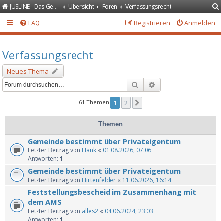
JUSLINE - Das Gesetzeportal
Übersicht
Foren
Verfassungsrecht
FAQ
Registrieren
Anmelden
Verfassungsrecht
Neues Thema
Suche
Erweiterte Suche
61 Themen
1
2
Nächste
Themen
Gemeinde bestimmt über Privateigentum
Letzter Beitrag von
Hank
«
01.08.2026, 07:06
Antworten:
1
Gemeinde bestimmt über Privateigentum
Letzter Beitrag von
Hirtenfelder
«
11.06.2026, 16:14
Feststellungsbescheid im Zusammenhang mit
dem AMS
Letzter Beitrag von
alles2
«
04.06.2024, 23:03
Antworten:
1