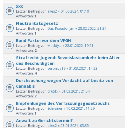
xxx
Letzter Beitrag von
alles2
«
04.06.2024, 01:10
Antworten:
1
Neutralitätsgesetz
Letzter Beitrag von
Das_Pseudonym
«
28.02.2022, 21:31
Antworten:
1
Bund Partei vor dem VFGH
Letzter Beitrag von
Maddy:L
«
28.01.2022, 19:21
Antworten:
2
Strafrecht Jugend: Beweislastumkehr beim Alter
des Beschuldigten
Letzter Beitrag von
veronica19
«
31.03.2021, 14:23
Antworten:
4
Durchsuchung wegen Verdacht auf besitz von
Cannabis
Letzter Beitrag von
dru5ki
«
01.03.2021, 21:54
Antworten:
7
Empfehlungen des Verfassungsgesetzbuchs
Letzter Beitrag von
Schreiner
«
10.02.2021, 11:29
Antworten:
1
Anwalt zu Gerichtstermin?
Letzter Beitrag von
alles2
«
23.01.2021, 03:35