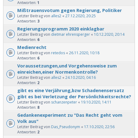
Antworten:
1
Mißtrauensvotum gegen Regierung, Politiker
Letzter Beitrag von
alles2
«
27.12.2020, 20:25
Antworten:
3
Regierungsprogramm 2020 einklagbar
Letzter Beitrag von
dietmar ehrensperger
«
10.12.2020, 20:14
Antworten:
6
Medienrecht
Letzter Beitrag von
retedos
«
26.11.2020, 10:18
Antworten:
6
Voraussetzungen,und Vorgehensweise zum
einreichen,einer Normenkontrolle?
Letzter Beitrag von
alles2
«
24.10.2020, 04:16
Antworten:
2
gibt es eine Verjährung,bzw Schadenensersatz
gibt es bei Verletzung der Persönlichkeitsrechte?
Letzter Beitrag von
schanzenpeter
«
19.10.2020, 14:11
Antworten:
8
Gedankenexperiment zu "Das Recht geht vom
Volk aus"
Letzter Beitrag von
Das_Pseudonym
«
17.10.2020, 22:56
Antworten:
2