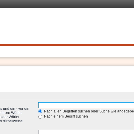
 Recht
. Schnell
ss und ein
-
vor ein
Nach allen Begriffen suchen oder Suche wie angegeb
ehrere Wörter
Nach einem Begriff suchen
s der Wörter
 für teilweise