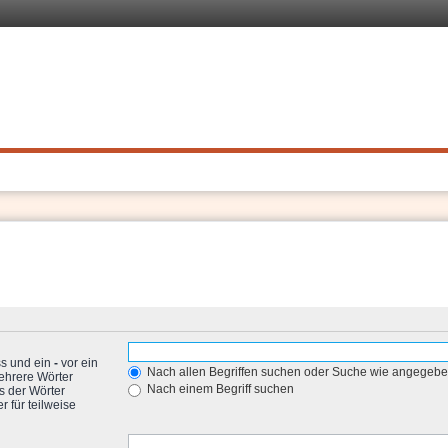
 Recht
. Schnell
ss und ein
-
vor ein
Nach allen Begriffen suchen oder Suche wie angegeb
ehrere Wörter
Nach einem Begriff suchen
s der Wörter
 für teilweise