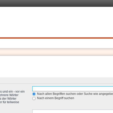
 Recht
. Schnell
ss und ein
-
vor ein
Nach allen Begriffen suchen oder Suche wie angegeb
ehrere Wörter
Nach einem Begriff suchen
s der Wörter
 für teilweise