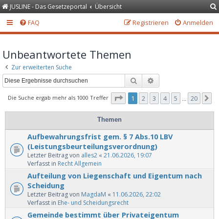
JUSLINE - Das Gesetzeportal
Übersicht
FAQ
Registrieren
Anmelden
Unbeantwortete Themen
Zur erweiterten Suche
Suche
Erweiterte Suche
Seite
1
von
20
Die Suche ergab mehr als 1000 Treffer
1
2
3
4
5
20
N
…
Themen
Aufbewahrungsfrist gem. § 7 Abs.10 LBV
(Leistungsbeurteilungsverordnung)
Letzter Beitrag von
alles2
«
21.06.2026, 19:07
Verfasst in
Recht Allgemein
Aufteilung von Liegenschaft und Eigentum nach
Scheidung
Letzter Beitrag von
MagdaM
«
11.06.2026, 22:02
Verfasst in
Ehe- und Scheidungsrecht
Gemeinde bestimmt über Privateigentum