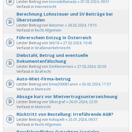
Letzter Beitrag von
tonosdellamada
«
07.03.2024, 09:51
Verfasst in
Internetrecht
Berechnung Lohnsteuer und SV Beiträge bei
Überstunden
Letzter Beitrag von
Iketurner
«
28.02.2024, 19:15
Verfasst in
Recht Allgemein
Führerschein Entzug in Österreich
Letzter Beitrag von
Seb18
«
27.02.2024, 10:45
Verfasst in
Straßenverkehrsrecht
Diebstahl, Betrug und eventuelle
Dokumentenfälschung
Letzter Beitrag von
DerkleineHans
«
27.02.2024, 02:03
Verfasst in
Strafrecht
Auto-Miet-Firma-betrug
Letzter Beitrag von
bmw200081anon
«
02.02.2024, 11:57
Verfasst in
Mietrecht
Absage kurz vor Mietvertragsunterzeichnung
Letzter Beitrag von
Silbergraf
«
26.01.2024, 22:01
Verfasst in
Mietrecht
Rücktritt von Bestellung: Irreführende AGB?
Letzter Beitrag von
Kokopelli
«
25.01.2024, 09:57
Verfasst in
Recht Allgemein
Berufskundliches Gutachten "soziales