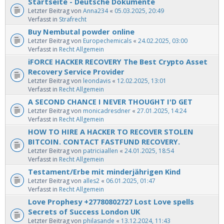
Startseite - Deutsche Dokumente
Letzter Beitrag von
Anna234
«
05.03.2025, 20:49
Verfasst in
Strafrecht
Buy Nembutal powder online
Letzter Beitrag von
Europechemicals
«
24.02.2025, 03:00
Verfasst in
Recht Allgemein
iFORCE HACKER RECOVERY The Best Crypto Asset
Recovery Service Provider
Letzter Beitrag von
leondavis
«
12.02.2025, 13:01
Verfasst in
Recht Allgemein
A SECOND CHANCE I NEVER THOUGHT I'D GET
Letzter Beitrag von
monicadresdner
«
27.01.2025, 14:24
Verfasst in
Recht Allgemein
HOW TO HIRE A HACKER TO RECOVER STOLEN
BITCOIN. CONTACT FASTFUND RECOVERY.
Letzter Beitrag von
patriciaallen
«
24.01.2025, 18:54
Verfasst in
Recht Allgemein
Testament/Erbe mit minderjährigen Kind
Letzter Beitrag von
alles2
«
06.01.2025, 01:47
Verfasst in
Recht Allgemein
Love Prophesy +27780802727 Lost Love spells
Secrets of Success London UK
Letzter Beitrag von
philasande
«
13.12.2024, 11:43