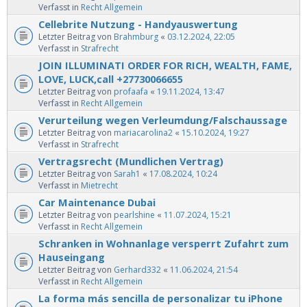
Verfasst in
Recht Allgemein
Cellebrite Nutzung - Handyauswertung
Letzter Beitrag von
Brahmburg
«
03.12.2024, 22:05
Verfasst in
Strafrecht
JOIN ILLUMINATI ORDER FOR RICH, WEALTH, FAME,
LOVE, LUCK,call +27730066655
Letzter Beitrag von
profaafa
«
19.11.2024, 13:47
Verfasst in
Recht Allgemein
Verurteilung wegen Verleumdung/Falschaussage
Letzter Beitrag von
mariacarolina2
«
15.10.2024, 19:27
Verfasst in
Strafrecht
Vertragsrecht (Mundlichen Vertrag)
Letzter Beitrag von
Sarah1
«
17.08.2024, 10:24
Verfasst in
Mietrecht
Car Maintenance Dubai
Letzter Beitrag von
pearlshine
«
11.07.2024, 15:21
Verfasst in
Recht Allgemein
Schranken in Wohnanlage versperrt Zufahrt zum
Hauseingang
Letzter Beitrag von
Gerhard332
«
11.06.2024, 21:54
Verfasst in
Recht Allgemein
La forma más sencilla de personalizar tu iPhone