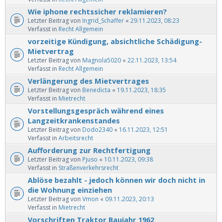
Wie iphone rechtssicher reklamieren?
Letzter Beitrag von
Ingrid_Schaffer
«
29.11.2023, 08:23
Verfasst in
Recht Allgemein
vorzeitige Kündigung, absichtliche Schädigung-
Mietvertrag
Letzter Beitrag von
Magnola5020
«
22.11.2023, 13:54
Verfasst in
Recht Allgemein
Verlängerung des Mietvertrages
Letzter Beitrag von
Benedicta
«
19.11.2023, 18:35
Verfasst in
Mietrecht
Vorstellungsgespräch während eines
Langzeitkrankenstandes
Letzter Beitrag von
Dodo2340
«
16.11.2023, 12:51
Verfasst in
Arbeitsrecht
Aufforderung zur Rechtfertigung
Letzter Beitrag von
Pjuso
«
10.11.2023, 09:38
Verfasst in
Straßenverkehrsrecht
Ablöse bezahlt - jedoch können wir doch nicht in
die Wohnung einziehen
Letzter Beitrag von
Vmon
«
09.11.2023, 20:13
Verfasst in
Mietrecht
Vorschriften Traktor Baujahr 1962