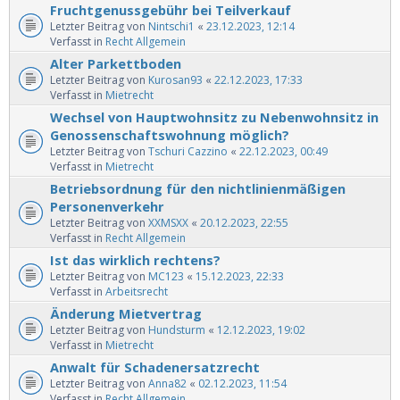
Fruchtgenussgebühr bei Teilverkauf
Letzter Beitrag von
Nintschi1
«
23.12.2023, 12:14
Verfasst in
Recht Allgemein
Alter Parkettboden
Letzter Beitrag von
Kurosan93
«
22.12.2023, 17:33
Verfasst in
Mietrecht
Wechsel von Hauptwohnsitz zu Nebenwohnsitz in
Genossenschaftswohnung möglich?
Letzter Beitrag von
Tschuri Cazzino
«
22.12.2023, 00:49
Verfasst in
Mietrecht
Betriebsordnung für den nichtlinienmäßigen
Personenverkehr
Letzter Beitrag von
XXMSXX
«
20.12.2023, 22:55
Verfasst in
Recht Allgemein
Ist das wirklich rechtens?
Letzter Beitrag von
MC123
«
15.12.2023, 22:33
Verfasst in
Arbeitsrecht
Änderung Mietvertrag
Letzter Beitrag von
Hundsturm
«
12.12.2023, 19:02
Verfasst in
Mietrecht
Anwalt für Schadenersatzrecht
Letzter Beitrag von
Anna82
«
02.12.2023, 11:54
Verfasst in
Recht Allgemein