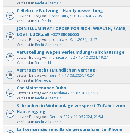
Verfasst in
Recht Allgemein
Cellebrite Nutzung - Handyauswertung
Letzter Beitrag von
Brahmburg
«
03.12.2024, 22:05
Verfasst in
Strafrecht
JOIN ILLUMINATI ORDER FOR RICH, WEALTH, FAME,
LOVE, LUCK,call +27730066655
Letzter Beitrag von
profaafa
«
19.11.2024, 13:47
Verfasst in
Recht Allgemein
Verurteilung wegen Verleumdung/Falschaussage
Letzter Beitrag von
mariacarolina2
«
15.10.2024, 19:27
Verfasst in
Strafrecht
Vertragsrecht (Mundlichen Vertrag)
Letzter Beitrag von
Sarah1
«
17.08.2024, 10:24
Verfasst in
Mietrecht
Car Maintenance Dubai
Letzter Beitrag von
pearlshine
«
11.07.2024, 15:21
Verfasst in
Recht Allgemein
Schranken in Wohnanlage versperrt Zufahrt zum
Hauseingang
Letzter Beitrag von
Gerhard332
«
11.06.2024, 21:54
Verfasst in
Recht Allgemein
La forma más sencilla de personalizar tu iPhone