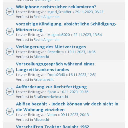
Wie iphone rechtssicher reklamieren?
Letzter Beitrag von
Ingrid_Schaffer
«
29.11.2023, 08:23
Verfasst in
Recht Allgemein
vorzeitige Kündigung, absichtliche Schädigung-
Mietvertrag
Letzter Beitrag von
Magnola5020
«
22.11.2023, 13:54
Verfasst in
Recht Allgemein
Verlängerung des Mietvertrages
Letzter Beitrag von
Benedicta
«
19.11.2023, 18:35
Verfasst in
Mietrecht
Vorstellungsgespräch während eines
Langzeitkrankenstandes
Letzter Beitrag von
Dodo2340
«
16.11.2023, 12:51
Verfasst in
Arbeitsrecht
Aufforderung zur Rechtfertigung
Letzter Beitrag von
Pjuso
«
10.11.2023, 09:38
Verfasst in
Straßenverkehrsrecht
Ablöse bezahlt - jedoch können wir doch nicht in
die Wohnung einziehen
Letzter Beitrag von
Vmon
«
09.11.2023, 20:13
Verfasst in
Mietrecht
Vorschriften Traktor Baujahr 1962