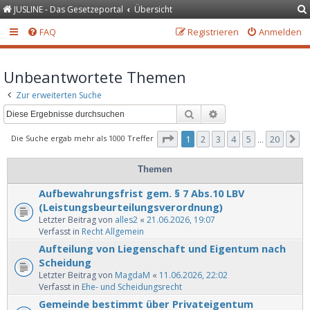
JUSLINE - Das Gesetzeportal
Übersicht
FAQ
Registrieren
Anmelden
Unbeantwortete Themen
Zur erweiterten Suche
Suche
Erweiterte Suche
Seite
1
von
20
Die Suche ergab mehr als 1000 Treffer
1
2
3
4
5
20
N
…
Themen
Aufbewahrungsfrist gem. § 7 Abs.10 LBV
(Leistungsbeurteilungsverordnung)
Letzter Beitrag von
alles2
«
21.06.2026, 19:07
Verfasst in
Recht Allgemein
Aufteilung von Liegenschaft und Eigentum nach
Scheidung
Letzter Beitrag von
MagdaM
«
11.06.2026, 22:02
Verfasst in
Ehe- und Scheidungsrecht
Gemeinde bestimmt über Privateigentum