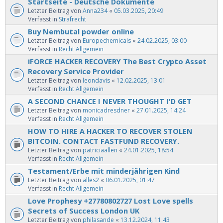
Startseite - Deutsche Dokumente
Letzter Beitrag von
Anna234
«
05.03.2025, 20:49
Verfasst in
Strafrecht
Buy Nembutal powder online
Letzter Beitrag von
Europechemicals
«
24.02.2025, 03:00
Verfasst in
Recht Allgemein
iFORCE HACKER RECOVERY The Best Crypto Asset
Recovery Service Provider
Letzter Beitrag von
leondavis
«
12.02.2025, 13:01
Verfasst in
Recht Allgemein
A SECOND CHANCE I NEVER THOUGHT I'D GET
Letzter Beitrag von
monicadresdner
«
27.01.2025, 14:24
Verfasst in
Recht Allgemein
HOW TO HIRE A HACKER TO RECOVER STOLEN
BITCOIN. CONTACT FASTFUND RECOVERY.
Letzter Beitrag von
patriciaallen
«
24.01.2025, 18:54
Verfasst in
Recht Allgemein
Testament/Erbe mit minderjährigen Kind
Letzter Beitrag von
alles2
«
06.01.2025, 01:47
Verfasst in
Recht Allgemein
Love Prophesy +27780802727 Lost Love spells
Secrets of Success London UK
Letzter Beitrag von
philasande
«
13.12.2024, 11:43