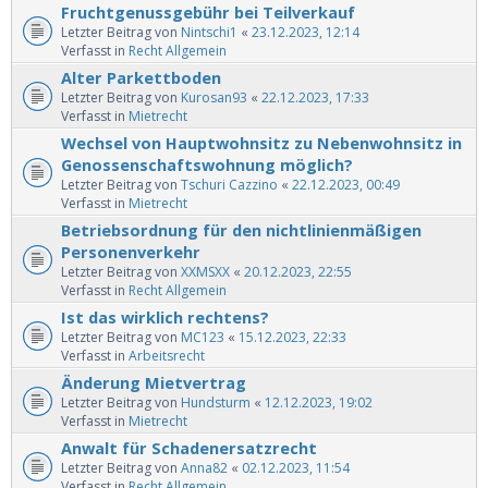
Fruchtgenussgebühr bei Teilverkauf
Letzter Beitrag von
Nintschi1
«
23.12.2023, 12:14
Verfasst in
Recht Allgemein
Alter Parkettboden
Letzter Beitrag von
Kurosan93
«
22.12.2023, 17:33
Verfasst in
Mietrecht
Wechsel von Hauptwohnsitz zu Nebenwohnsitz in
Genossenschaftswohnung möglich?
Letzter Beitrag von
Tschuri Cazzino
«
22.12.2023, 00:49
Verfasst in
Mietrecht
Betriebsordnung für den nichtlinienmäßigen
Personenverkehr
Letzter Beitrag von
XXMSXX
«
20.12.2023, 22:55
Verfasst in
Recht Allgemein
Ist das wirklich rechtens?
Letzter Beitrag von
MC123
«
15.12.2023, 22:33
Verfasst in
Arbeitsrecht
Änderung Mietvertrag
Letzter Beitrag von
Hundsturm
«
12.12.2023, 19:02
Verfasst in
Mietrecht
Anwalt für Schadenersatzrecht
Letzter Beitrag von
Anna82
«
02.12.2023, 11:54
Verfasst in
Recht Allgemein