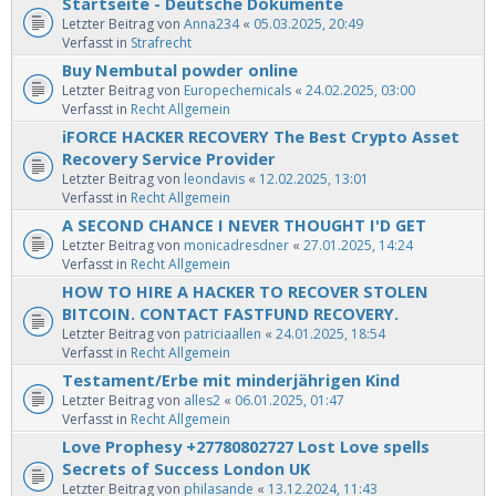
Startseite - Deutsche Dokumente
Letzter Beitrag von
Anna234
«
05.03.2025, 20:49
Verfasst in
Strafrecht
Buy Nembutal powder online
Letzter Beitrag von
Europechemicals
«
24.02.2025, 03:00
Verfasst in
Recht Allgemein
iFORCE HACKER RECOVERY The Best Crypto Asset
Recovery Service Provider
Letzter Beitrag von
leondavis
«
12.02.2025, 13:01
Verfasst in
Recht Allgemein
A SECOND CHANCE I NEVER THOUGHT I'D GET
Letzter Beitrag von
monicadresdner
«
27.01.2025, 14:24
Verfasst in
Recht Allgemein
HOW TO HIRE A HACKER TO RECOVER STOLEN
BITCOIN. CONTACT FASTFUND RECOVERY.
Letzter Beitrag von
patriciaallen
«
24.01.2025, 18:54
Verfasst in
Recht Allgemein
Testament/Erbe mit minderjährigen Kind
Letzter Beitrag von
alles2
«
06.01.2025, 01:47
Verfasst in
Recht Allgemein
Love Prophesy +27780802727 Lost Love spells
Secrets of Success London UK
Letzter Beitrag von
philasande
«
13.12.2024, 11:43