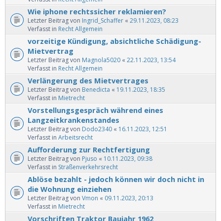
Wie iphone rechtssicher reklamieren?
Letzter Beitrag von
Ingrid_Schaffer
«
29.11.2023, 08:23
Verfasst in
Recht Allgemein
vorzeitige Kündigung, absichtliche Schädigung-
Mietvertrag
Letzter Beitrag von
Magnola5020
«
22.11.2023, 13:54
Verfasst in
Recht Allgemein
Verlängerung des Mietvertrages
Letzter Beitrag von
Benedicta
«
19.11.2023, 18:35
Verfasst in
Mietrecht
Vorstellungsgespräch während eines
Langzeitkrankenstandes
Letzter Beitrag von
Dodo2340
«
16.11.2023, 12:51
Verfasst in
Arbeitsrecht
Aufforderung zur Rechtfertigung
Letzter Beitrag von
Pjuso
«
10.11.2023, 09:38
Verfasst in
Straßenverkehrsrecht
Ablöse bezahlt - jedoch können wir doch nicht in
die Wohnung einziehen
Letzter Beitrag von
Vmon
«
09.11.2023, 20:13
Verfasst in
Mietrecht
Vorschriften Traktor Baujahr 1962