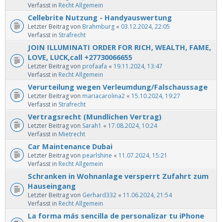
Verfasst in
Recht Allgemein
Cellebrite Nutzung - Handyauswertung
Letzter Beitrag von
Brahmburg
«
03.12.2024, 22:05
Verfasst in
Strafrecht
JOIN ILLUMINATI ORDER FOR RICH, WEALTH, FAME,
LOVE, LUCK,call +27730066655
Letzter Beitrag von
profaafa
«
19.11.2024, 13:47
Verfasst in
Recht Allgemein
Verurteilung wegen Verleumdung/Falschaussage
Letzter Beitrag von
mariacarolina2
«
15.10.2024, 19:27
Verfasst in
Strafrecht
Vertragsrecht (Mundlichen Vertrag)
Letzter Beitrag von
Sarah1
«
17.08.2024, 10:24
Verfasst in
Mietrecht
Car Maintenance Dubai
Letzter Beitrag von
pearlshine
«
11.07.2024, 15:21
Verfasst in
Recht Allgemein
Schranken in Wohnanlage versperrt Zufahrt zum
Hauseingang
Letzter Beitrag von
Gerhard332
«
11.06.2024, 21:54
Verfasst in
Recht Allgemein
La forma más sencilla de personalizar tu iPhone