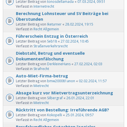
Letzter Beitrag von
tonosdellamada
«
07.03.2024, 09:51
Verfasst in
Internetrecht
Berechnung Lohnsteuer und SV Beiträge bei
Überstunden
Letzter Beitrag von
Iketurner
«
28.02.2024, 19:15
Verfasst in
Recht Allgemein
Führerschein Entzug in Österreich
Letzter Beitrag von
Seb18
«
27.02.2024, 10:45
Verfasst in
Straßenverkehrsrecht
Diebstahl, Betrug und eventuelle
Dokumentenfälschung
Letzter Beitrag von
DerkleineHans
«
27.02.2024, 02:03
Verfasst in
Strafrecht
Auto-Miet-Firma-betrug
Letzter Beitrag von
bmw200081anon
«
02.02.2024, 11:57
Verfasst in
Mietrecht
Absage kurz vor Mietvertragsunterzeichnung
Letzter Beitrag von
Silbergraf
«
26.01.2024, 22:01
Verfasst in
Mietrecht
Rücktritt von Bestellung: Irreführende AGB?
Letzter Beitrag von
Kokopelli
«
25.01.2024, 09:57
Verfasst in
Recht Allgemein
Berufskundliches Gutachten "soziales