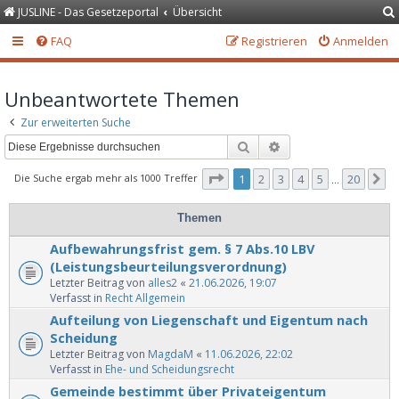
JUSLINE - Das Gesetzeportal
Übersicht
FAQ
Registrieren
Anmelden
Unbeantwortete Themen
Zur erweiterten Suche
Suche
Erweiterte Suche
Seite
1
von
20
Die Suche ergab mehr als 1000 Treffer
1
2
3
4
5
20
N
…
Themen
Aufbewahrungsfrist gem. § 7 Abs.10 LBV
(Leistungsbeurteilungsverordnung)
Letzter Beitrag von
alles2
«
21.06.2026, 19:07
Verfasst in
Recht Allgemein
Aufteilung von Liegenschaft und Eigentum nach
Scheidung
Letzter Beitrag von
MagdaM
«
11.06.2026, 22:02
Verfasst in
Ehe- und Scheidungsrecht
Gemeinde bestimmt über Privateigentum