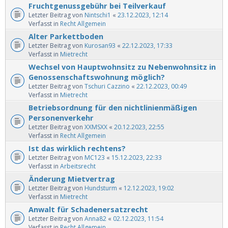
Fruchtgenussgebühr bei Teilverkauf
Letzter Beitrag von
Nintschi1
«
23.12.2023, 12:14
Verfasst in
Recht Allgemein
Alter Parkettboden
Letzter Beitrag von
Kurosan93
«
22.12.2023, 17:33
Verfasst in
Mietrecht
Wechsel von Hauptwohnsitz zu Nebenwohnsitz in
Genossenschaftswohnung möglich?
Letzter Beitrag von
Tschuri Cazzino
«
22.12.2023, 00:49
Verfasst in
Mietrecht
Betriebsordnung für den nichtlinienmäßigen
Personenverkehr
Letzter Beitrag von
XXMSXX
«
20.12.2023, 22:55
Verfasst in
Recht Allgemein
Ist das wirklich rechtens?
Letzter Beitrag von
MC123
«
15.12.2023, 22:33
Verfasst in
Arbeitsrecht
Änderung Mietvertrag
Letzter Beitrag von
Hundsturm
«
12.12.2023, 19:02
Verfasst in
Mietrecht
Anwalt für Schadenersatzrecht
Letzter Beitrag von
Anna82
«
02.12.2023, 11:54
Verfasst in
Recht Allgemein