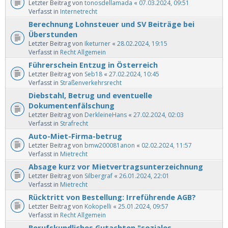
Letzter Beitrag von
tonosdellamada
«
07.03.2024, 09:51
Verfasst in
Internetrecht
Berechnung Lohnsteuer und SV Beiträge bei
Überstunden
Letzter Beitrag von
Iketurner
«
28.02.2024, 19:15
Verfasst in
Recht Allgemein
Führerschein Entzug in Österreich
Letzter Beitrag von
Seb18
«
27.02.2024, 10:45
Verfasst in
Straßenverkehrsrecht
Diebstahl, Betrug und eventuelle
Dokumentenfälschung
Letzter Beitrag von
DerkleineHans
«
27.02.2024, 02:03
Verfasst in
Strafrecht
Auto-Miet-Firma-betrug
Letzter Beitrag von
bmw200081anon
«
02.02.2024, 11:57
Verfasst in
Mietrecht
Absage kurz vor Mietvertragsunterzeichnung
Letzter Beitrag von
Silbergraf
«
26.01.2024, 22:01
Verfasst in
Mietrecht
Rücktritt von Bestellung: Irreführende AGB?
Letzter Beitrag von
Kokopelli
«
25.01.2024, 09:57
Verfasst in
Recht Allgemein
Berufskundliches Gutachten "soziales