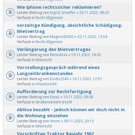
Wie iphone rechtssicher reklamieren?
Letzter Beitrag von
Ingrid_Schaffer
«
29.11.2023, 08:23
Verfasst in
Recht Allgemein
vorzeitige Kündigung, absichtliche Schädigung-
Mietvertrag
Letzter Beitrag von
Magnola5020
«
22.11.2023, 13:54
Verfasst in
Recht Allgemein
Verlängerung des Mietvertrages
Letzter Beitrag von
Benedicta
«
19.11.2023, 18:35
Verfasst in
Mietrecht
Vorstellungsgespräch während eines
Langzeitkrankenstandes
Letzter Beitrag von
Dodo2340
«
16.11.2023, 12:51
Verfasst in
Arbeitsrecht
Aufforderung zur Rechtfertigung
Letzter Beitrag von
Pjuso
«
10.11.2023, 09:38
Verfasst in
Straßenverkehrsrecht
Ablöse bezahlt - jedoch können wir doch nicht in
die Wohnung einziehen
Letzter Beitrag von
Vmon
«
09.11.2023, 20:13
Verfasst in
Mietrecht
Vorschriften Traktor Baujahr 1962