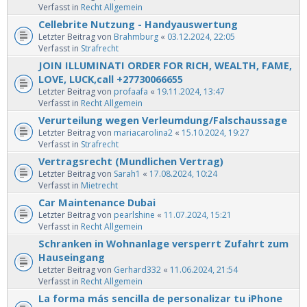
Verfasst in
Recht Allgemein
Cellebrite Nutzung - Handyauswertung
Letzter Beitrag von
Brahmburg
«
03.12.2024, 22:05
Verfasst in
Strafrecht
JOIN ILLUMINATI ORDER FOR RICH, WEALTH, FAME,
LOVE, LUCK,call +27730066655
Letzter Beitrag von
profaafa
«
19.11.2024, 13:47
Verfasst in
Recht Allgemein
Verurteilung wegen Verleumdung/Falschaussage
Letzter Beitrag von
mariacarolina2
«
15.10.2024, 19:27
Verfasst in
Strafrecht
Vertragsrecht (Mundlichen Vertrag)
Letzter Beitrag von
Sarah1
«
17.08.2024, 10:24
Verfasst in
Mietrecht
Car Maintenance Dubai
Letzter Beitrag von
pearlshine
«
11.07.2024, 15:21
Verfasst in
Recht Allgemein
Schranken in Wohnanlage versperrt Zufahrt zum
Hauseingang
Letzter Beitrag von
Gerhard332
«
11.06.2024, 21:54
Verfasst in
Recht Allgemein
La forma más sencilla de personalizar tu iPhone