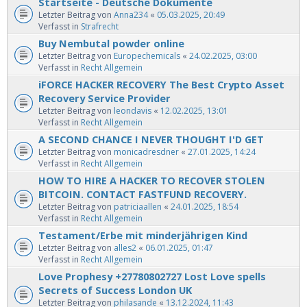
Startseite - Deutsche Dokumente
Letzter Beitrag von
Anna234
«
05.03.2025, 20:49
Verfasst in
Strafrecht
Buy Nembutal powder online
Letzter Beitrag von
Europechemicals
«
24.02.2025, 03:00
Verfasst in
Recht Allgemein
iFORCE HACKER RECOVERY The Best Crypto Asset
Recovery Service Provider
Letzter Beitrag von
leondavis
«
12.02.2025, 13:01
Verfasst in
Recht Allgemein
A SECOND CHANCE I NEVER THOUGHT I'D GET
Letzter Beitrag von
monicadresdner
«
27.01.2025, 14:24
Verfasst in
Recht Allgemein
HOW TO HIRE A HACKER TO RECOVER STOLEN
BITCOIN. CONTACT FASTFUND RECOVERY.
Letzter Beitrag von
patriciaallen
«
24.01.2025, 18:54
Verfasst in
Recht Allgemein
Testament/Erbe mit minderjährigen Kind
Letzter Beitrag von
alles2
«
06.01.2025, 01:47
Verfasst in
Recht Allgemein
Love Prophesy +27780802727 Lost Love spells
Secrets of Success London UK
Letzter Beitrag von
philasande
«
13.12.2024, 11:43