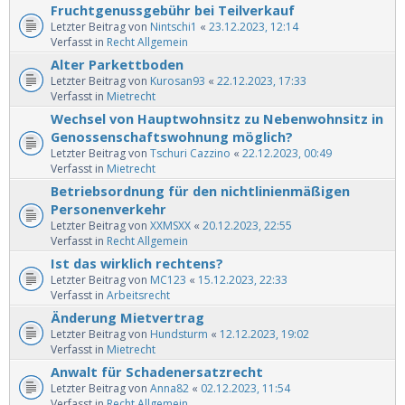
Fruchtgenussgebühr bei Teilverkauf
Letzter Beitrag von
Nintschi1
«
23.12.2023, 12:14
Verfasst in
Recht Allgemein
Alter Parkettboden
Letzter Beitrag von
Kurosan93
«
22.12.2023, 17:33
Verfasst in
Mietrecht
Wechsel von Hauptwohnsitz zu Nebenwohnsitz in
Genossenschaftswohnung möglich?
Letzter Beitrag von
Tschuri Cazzino
«
22.12.2023, 00:49
Verfasst in
Mietrecht
Betriebsordnung für den nichtlinienmäßigen
Personenverkehr
Letzter Beitrag von
XXMSXX
«
20.12.2023, 22:55
Verfasst in
Recht Allgemein
Ist das wirklich rechtens?
Letzter Beitrag von
MC123
«
15.12.2023, 22:33
Verfasst in
Arbeitsrecht
Änderung Mietvertrag
Letzter Beitrag von
Hundsturm
«
12.12.2023, 19:02
Verfasst in
Mietrecht
Anwalt für Schadenersatzrecht
Letzter Beitrag von
Anna82
«
02.12.2023, 11:54
Verfasst in
Recht Allgemein