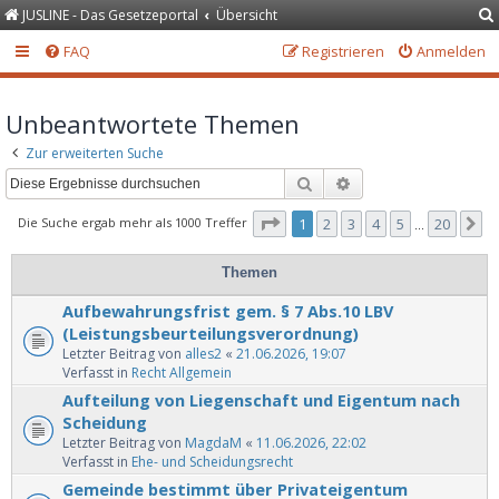
JUSLINE - Das Gesetzeportal
Übersicht
FAQ
Registrieren
Anmelden
Unbeantwortete Themen
Zur erweiterten Suche
Suche
Erweiterte Suche
Seite
1
von
20
Die Suche ergab mehr als 1000 Treffer
1
2
3
4
5
20
N
…
Themen
Aufbewahrungsfrist gem. § 7 Abs.10 LBV
(Leistungsbeurteilungsverordnung)
Letzter Beitrag von
alles2
«
21.06.2026, 19:07
Verfasst in
Recht Allgemein
Aufteilung von Liegenschaft und Eigentum nach
Scheidung
Letzter Beitrag von
MagdaM
«
11.06.2026, 22:02
Verfasst in
Ehe- und Scheidungsrecht
Gemeinde bestimmt über Privateigentum