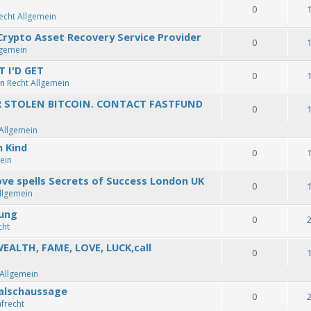
0
echt Allgemein
rypto Asset Recovery Service Provider
0
lgemein
 I'D GET
0
in
Recht Allgemein
R STOLEN BITCOIN. CONTACT FASTFUND
0
Allgemein
 Kind
0
ein
ve spells Secrets of Success London UK
0
llgemein
tung
0
cht
EALTH, FAME, LOVE, LUCK,call
0
 Allgemein
alschaussage
0
afrecht