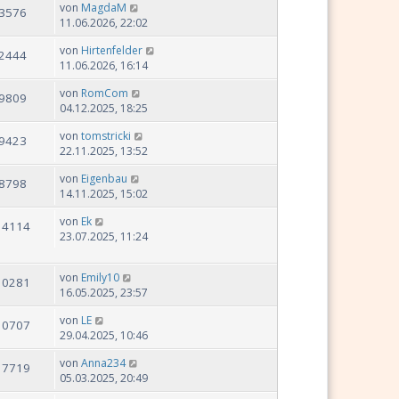
von
MagdaM
3576
11.06.2026, 22:02
von
Hirtenfelder
2444
11.06.2026, 16:14
von
RomCom
9809
04.12.2025, 18:25
von
tomstricki
9423
22.11.2025, 13:52
von
Eigenbau
8798
14.11.2025, 15:02
von
Ek
14114
23.07.2025, 11:24
von
Emily10
10281
16.05.2025, 23:57
von
LE
10707
29.04.2025, 10:46
von
Anna234
17719
05.03.2025, 20:49