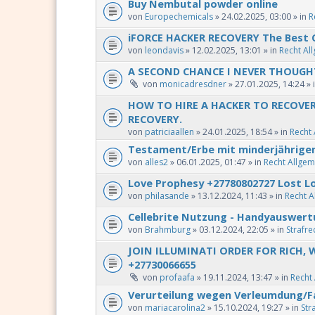
Buy Nembutal powder online
von
Europechemicals
» 24.02.2025, 03:00 » in
R
iFORCE HACKER RECOVERY The Best C
von
leondavis
» 12.02.2025, 13:01 » in
Recht Al
A SECOND CHANCE I NEVER THOUGHT
von
monicadresdner
» 27.01.2025, 14:24 » 
HOW TO HIRE A HACKER TO RECOVE
RECOVERY.
von
patriciaallen
» 24.01.2025, 18:54 » in
Recht 
Testament/Erbe mit minderjährigen
von
alles2
» 06.01.2025, 01:47 » in
Recht Allgem
Love Prophesy +27780802727 Lost Lo
von
philasande
» 13.12.2024, 11:43 » in
Recht A
Cellebrite Nutzung - Handyauswer
von
Brahmburg
» 03.12.2024, 22:05 » in
Strafre
JOIN ILLUMINATI ORDER FOR RICH, W
+27730066655
von
profaafa
» 19.11.2024, 13:47 » in
Recht
Verurteilung wegen Verleumdung/F
von
mariacarolina2
» 15.10.2024, 19:27 » in
Str