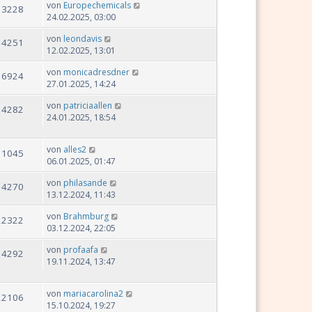
von
Europechemicals
13228
24.02.2025, 03:00
von
leondavis
14251
12.02.2025, 13:01
von
monicadresdner
16924
27.01.2025, 14:24
von
patriciaallen
14282
24.01.2025, 18:54
von
alles2
11045
06.01.2025, 01:47
von
philasande
14270
13.12.2024, 11:43
von
Brahmburg
22322
03.12.2024, 22:05
von
profaafa
14292
19.11.2024, 13:47
von
mariacarolina2
22106
15.10.2024, 19:27