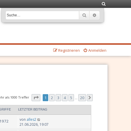
S
u
Suche
Erweiterte Suche
c
h
e
Registrieren
Anmelden
Seite
1
von
20
hr als 1000 Treffer
1
2
3
4
5
20
Nächste
…
GRIFFE
LETZTER BEITRAG
von
alles2
1972
21.06.2026, 19:07