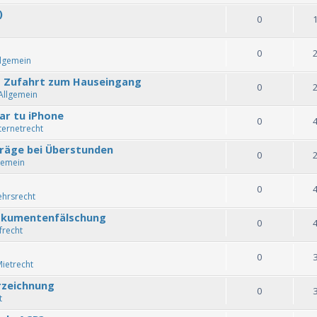
)
0
0
llgemein
t Zufahrt zum Hauseingang
0
Allgemein
ar tu iPhone
0
ternetrecht
räge bei Überstunden
0
gemein
0
ehrsrecht
Dokumentenfälschung
0
frecht
0
ietrecht
rzeichnung
0
t