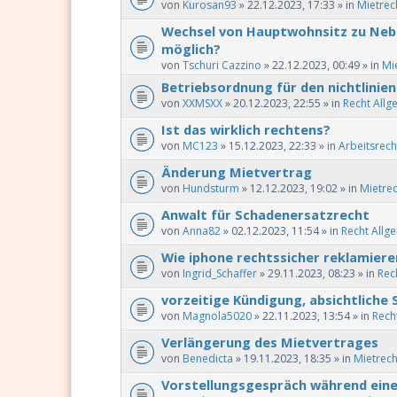
von
Kurosan93
» 22.12.2023, 17:33 » in
Mietrec
Wechsel von Hauptwohnsitz zu Ne
möglich?
von
Tschuri Cazzino
» 22.12.2023, 00:49 » in
Mi
Betriebsordnung für den nichtlini
von
XXMSXX
» 20.12.2023, 22:55 » in
Recht Allg
Ist das wirklich rechtens?
von
MC123
» 15.12.2023, 22:33 » in
Arbeitsrech
Änderung Mietvertrag
von
Hundsturm
» 12.12.2023, 19:02 » in
Mietrec
Anwalt für Schadenersatzrecht
von
Anna82
» 02.12.2023, 11:54 » in
Recht Allg
Wie iphone rechtssicher reklamiere
von
Ingrid_Schaffer
» 29.11.2023, 08:23 » in
Rec
vorzeitige Kündigung, absichtliche
von
Magnola5020
» 22.11.2023, 13:54 » in
Rech
Verlängerung des Mietvertrages
von
Benedicta
» 19.11.2023, 18:35 » in
Mietrech
Vorstellungsgespräch während ein