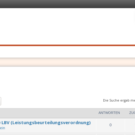
 Recht
. Schnell
Die Suche ergab me
Erweiterte Suche
ANTWORTEN
ZU
0 LBV (Leistungsbeurteilungsverordnung)
0
ein