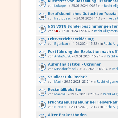
Rücktritt von Bestellung: Irreführ
von
Kokopelli
» 25.01.2024, 09:57 » in
Recht Al
Berufskundliches Gutachten "sozi
von
fred poeschl
» 24.01.2024, 11:18 » in
Arbei
§ 58 VSTG Sonderbestimmungen für
von
SR
» 17.01.2024, 09:02 » in
Recht Allgemein
Erbsverzichtserklärung
von
Eigenbau
» 11.01.2024, 15:32 » in
Recht All
Fortführung der Exekution nach of
von
AnitaDC/SC
» 09.01.2024, 15:24 » in
Recht A
Aufenthaltstitel - Ukrainer
von
Miss.dorfmadl
» 31.12.2023, 10:20 » in
Rec
Studierst du Recht?
von
Mari
» 29.12.2023, 23:54 » in
Recht Allgeme
Restmüllbehälter
von
MarcoG.
» 29.12.2023, 02:54 » in
Recht All
Fruchtgenussgebühr bei Teilverkau
von
Nintschi1
» 23.12.2023, 12:14 » in
Recht All
Alter Parkettboden