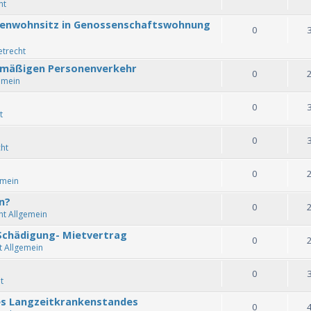
ht
benwohnsitz in Genossenschaftswohnung
0
etrecht
enmäßigen Personenverkehr
0
emein
0
t
0
ht
0
emein
n?
0
ht Allgemein
 Schädigung- Mietvertrag
0
t Allgemein
0
t
es Langzeitkrankenstandes
0