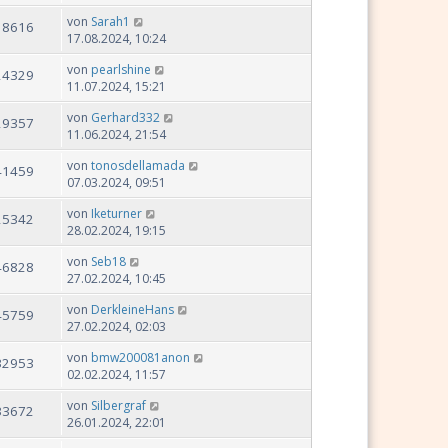
von
Sarah1
18616
17.08.2024, 10:24
von
pearlshine
24329
11.07.2024, 15:21
von
Gerhard332
29357
11.06.2024, 21:54
von
tonosdellamada
41459
07.03.2024, 09:51
von
Iketurner
25342
28.02.2024, 19:15
von
Seb18
46828
27.02.2024, 10:45
von
DerkleineHans
45759
27.02.2024, 02:03
von
bmw200081anon
32953
02.02.2024, 11:57
von
Silbergraf
33672
26.01.2024, 22:01