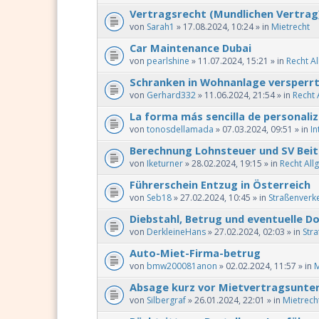
Vertragsrecht (Mundlichen Vertrag
von
Sarah1
» 17.08.2024, 10:24 » in
Mietrecht
Car Maintenance Dubai
von
pearlshine
» 11.07.2024, 15:21 » in
Recht A
Schranken in Wohnanlage versperr
von
Gerhard332
» 11.06.2024, 21:54 » in
Recht 
La forma más sencilla de personaliz
von
tonosdellamada
» 07.03.2024, 09:51 » in
In
Berechnung Lohnsteuer und SV Beit
von
Iketurner
» 28.02.2024, 19:15 » in
Recht All
Führerschein Entzug in Österreich
von
Seb18
» 27.02.2024, 10:45 » in
Straßenverk
Diebstahl, Betrug und eventuelle 
von
DerkleineHans
» 27.02.2024, 02:03 » in
Stra
Auto-Miet-Firma-betrug
von
bmw200081anon
» 02.02.2024, 11:57 » in
M
Absage kurz vor Mietvertragsunte
von
Silbergraf
» 26.01.2024, 22:01 » in
Mietrech