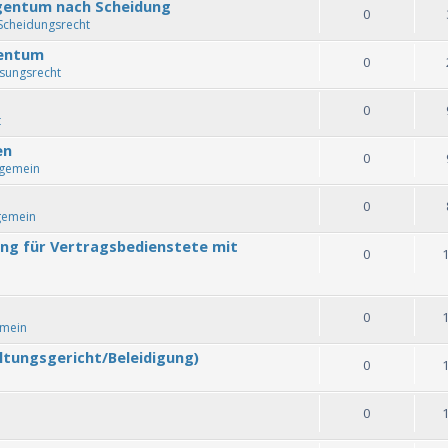
igentum nach Scheidung
0
Scheidungsrecht
gentum
0
sungsrecht
0
t
en
0
lgemein
0
gemein
tung für Vertragsbedienstete mit
0
0
emein
ltungsgericht/Beleidigung)
0
0