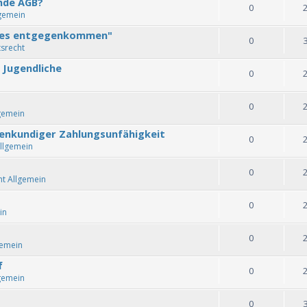
ende AGB?
0
lgemein
ales entgegenkommen"
0
tsrecht
 Jugendliche
0
0
gemein
fenkundiger Zahlungsunfähigkeit
0
llgemein
0
ht Allgemein
0
in
0
gemein
f
0
gemein
0