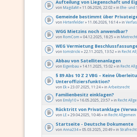
Aufteilung von Liegenschaft und E
von
MagdaM
» 11.06.2026, 22:02 » in
Ehe- und 
Gemeinde bestimmt über Privatei
von
Hirtenfelder
» 11.06.2026, 16:14 » in
Verfas
WGG Mietzins noch anwendbar?
von
RomCom
» 04.12.2025, 18:25 » in
Mietrech
WEG Vermietung Beschlussfassung
von
tomstricki
» 22.11.2025, 13:52 » in
Recht Al
Abbau von Satellitenanlagen
von
Eigenbau
» 14.11.2025, 15:02 » in
Recht All
§ 89 Abs 10 Z 2 VBG – Keine Überlei
Unteroffiziersfunktion?
von
Ek
» 23.07.2025, 11:24 » in
Arbeitsrecht
Familienbesitz einklagen?
von
Emily10
» 16.05.2025, 23:57 » in
Recht Allg
Rücktritt von Privatanklage (Verwa
von
LE
» 29.04.2025, 10:46 » in
Recht Allgemein
Startseite - Deutsche Dokumente
von
Anna234
» 05.03.2025, 20:49 » in
Strafrecht