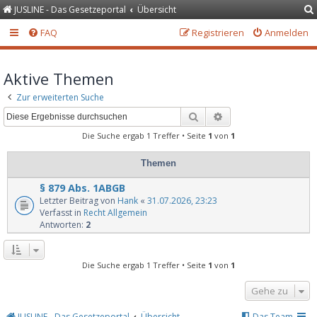
JUSLINE - Das Gesetzeportal
Übersicht
FAQ
Registrieren
Anmelden
Aktive Themen
Zur erweiterten Suche
Suche
Erweiterte Suche
Die Suche ergab 1 Treffer • Seite
1
von
1
Themen
§ 879 Abs. 1ABGB
Letzter Beitrag von
Hank
«
31.07.2026, 23:23
Verfasst in
Recht Allgemein
Antworten:
2
Die Suche ergab 1 Treffer • Seite
1
von
1
Gehe zu
JUSLINE - Das Gesetzeportal
Übersicht
Das Team