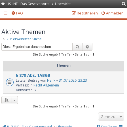
JUSLINE - Das Gesetzeportal
Übersicht
FAQ
Registrieren
Anmelden
Aktive Themen
Zur erweiterten Suche
Suche
Erweiterte Suche
Die Suche ergab 1 Treffer • Seite
1
von
1
Themen
§ 879 Abs. 1ABGB
Letzter Beitrag von
Hank
«
31.07.2026, 23:23
Verfasst in
Recht Allgemein
Antworten:
2
Die Suche ergab 1 Treffer • Seite
1
von
1
Gehe zu
JUSLINE - Das Gesetzeportal
Übersicht
Das Team