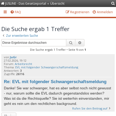
JUSLINE - Das Gesetzeportal
Übersicht
FAQ
Registrieren
Anmelden
Die Suche ergab 1 Treffer
Zur erweiterten Suche
Suche
Erweiterte Suche
Die Suche ergab 1 Treffer • Seite
1
von
1
von
JuGr
27.02.2026, 19:12
Forum:
Arbeitsrecht
Thema:
EVL mit folgender Schwangerschaftsmeldung
Antworten:
3
Zugriffe:
26116
Re: EVL mit folgender Schwangerschaftsmeldung
Danke! Sie war schwanger, hat es aber selbst noch nicht gewusst
- nur, warum sollte die EVL dadurch gegenstandslos werden?
Was ist da die Rechtsquelle? Sie ist weiterhin einverstanden, mir
geht es rein um den rechtlichen background.
Rufen Sie den Beitrag auf