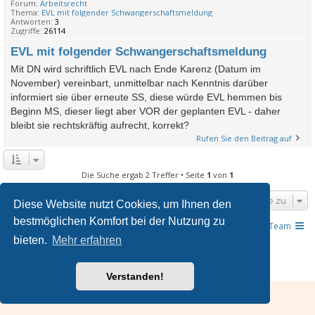
Forum:
Arbeitsrecht
Thema:
EVL mit folgender Schwangerschaftsmeldung
Antworten:
3
Zugriffe:
26114
EVL mit folgender Schwangerschaftsmeldung
Mit DN wird schriftlich EVL nach Ende Karenz (Datum im
November) vereinbart, unmittelbar nach Kenntnis darüber
informiert sie über erneute SS, diese würde EVL hemmen bis
Beginn MS, dieser liegt aber VOR der geplanten EVL - daher
bleibt sie rechtskräftig aufrecht, korrekt?
Rufen Sie den Beitrag auf
Die Suche ergab 2 Treffer • Seite
1
von
1
Gehe zu
Diese Website nutzt Cookies, um Ihnen den
bestmöglichen Komfort bei der Nutzung zu
JUSLINE - Das Gesetzeportal
Übersicht
Das Team
bieten.
Mehr erfahren
Powered by
phpBB
® Forum Software © phpBB Limited
Deutsche Übersetzung durch
phpBB.de
Verstanden!