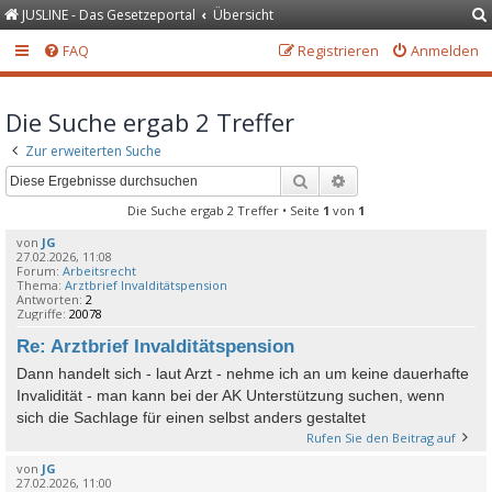
JUSLINE - Das Gesetzeportal
Übersicht
FAQ
Registrieren
Anmelden
Die Suche ergab 2 Treffer
Zur erweiterten Suche
Suche
Erweiterte Suche
Die Suche ergab 2 Treffer • Seite
1
von
1
von
JG
27.02.2026, 11:08
Forum:
Arbeitsrecht
Thema:
Arztbrief Invalditätspension
Antworten:
2
Zugriffe:
20078
Re: Arztbrief Invalditätspension
Dann handelt sich - laut Arzt - nehme ich an um keine dauerhafte
Invalidität - man kann bei der AK Unterstützung suchen, wenn
sich die Sachlage für einen selbst anders gestaltet
Rufen Sie den Beitrag auf
von
JG
27.02.2026, 11:00