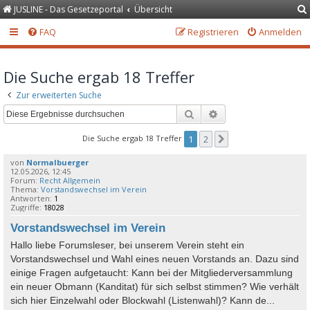
JUSLINE - Das Gesetzeportal
Übersicht
FAQ
Registrieren
Anmelden
Die Suche ergab 18 Treffer
Zur erweiterten Suche
Suche
Erweiterte Suche
Die Suche ergab 18 Treffer
1
2
Nächste
von
Normalbuerger
12.05.2026, 12:45
Forum:
Recht Allgemein
Thema:
Vorstandswechsel im Verein
Antworten:
1
Zugriffe:
18028
Vorstandswechsel im Verein
Hallo liebe Forumsleser, bei unserem Verein steht ein
Vorstandswechsel und Wahl eines neuen Vorstands an. Dazu sind
einige Fragen aufgetaucht: Kann bei der Mitgliederversammlung
ein neuer Obmann (Kanditat) für sich selbst stimmen? Wie verhält
sich hier Einzelwahl oder Blockwahl (Listenwahl)? Kann de...