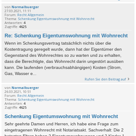
von
Normalbuerger
27.03.2021, 11:11
Forum:
Recht Allgemein
Thema:
Schenkung Eigentumswohnung mit Wohnrecht
Antworten:
4
Zugriffe:
4625
Re: Schenkung Eigentumswohnung mit Wohnrecht
Wenn im Schenkungsvertrag tatsächlich nichts über die
Kostentragung geregelt wurde, dann hat der Eigentümer den
Gegenstand des Wohnrechtes so zu warten und zu erhalten,
dass die Berechtigte, das Wohnrecht darin ungestört ausüben
kann. Die laufenden (verbrauchsabhängigen) Kosten (Strom,
Gas, Wasser e...
Rufen Sie den Beitrag auf
von
Normalbuerger
26.03.2021, 10:51
Forum:
Recht Allgemein
Thema:
Schenkung Eigentumswohnung mit Wohnrecht
Antworten:
4
Zugriffe:
4625
Schenkung Eigentumswohnung mit Wohnrecht
Sehr geehrte Damen und Herren, ich habe eine Frage zum
eingetragenen Wohnrecht mit Notariatsakt. Sachverhalt: Die 2
betagten Eltern haben 2 Eigentumswohnungen und 2 Kinder 1