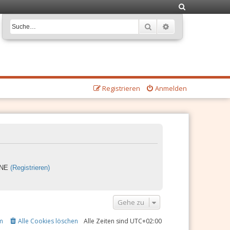
S
u
Suche
Erweiterte Suche
c
h
e
Registrieren
Anmelden
LINE
(Registrieren)
Gehe zu
m
Alle Cookies löschen
Alle Zeiten sind
UTC+02:00