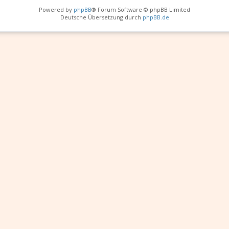
Powered by
phpBB
® Forum Software © phpBB Limited
Deutsche Übersetzung durch
phpBB.de