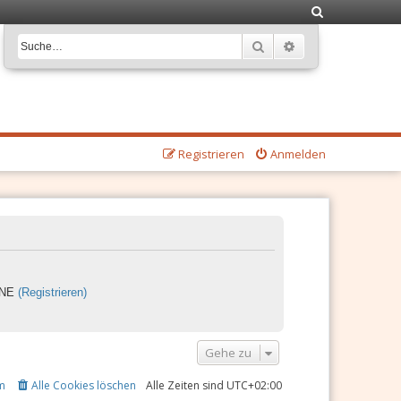
S
u
Suche
Erweiterte Suche
c
h
e
Registrieren
Anmelden
LINE
(Registrieren)
Gehe zu
m
Alle Cookies löschen
Alle Zeiten sind
UTC+02:00