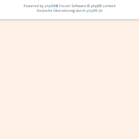
Powered by
phpBB
® Forum Software © phpBB Limited
Deutsche Übersetzung durch
phpBB.de