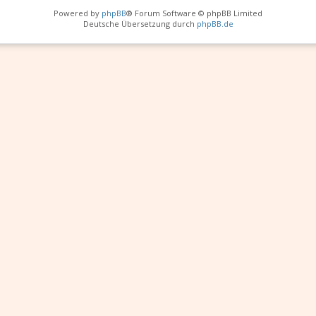
Powered by
phpBB
® Forum Software © phpBB Limited
Deutsche Übersetzung durch
phpBB.de