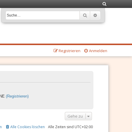
S
u
Suche
Erweiterte Suche
c
h
e
Registrieren
Anmelden
LINE
(Registrieren)
Gehe zu
m
Alle Cookies löschen
Alle Zeiten sind
UTC+02:00