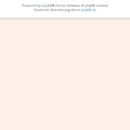
Powered by
phpBB
® Forum Software © phpBB Limited
Deutsche Übersetzung durch
phpBB.de