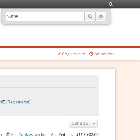
S
u
Suche
Erweiterte Suche
c
h
e
Registrieren
Anmelden
LINE
(Registrieren)
Gehe zu
m
Alle Cookies löschen
Alle Zeiten sind
UTC+02:00