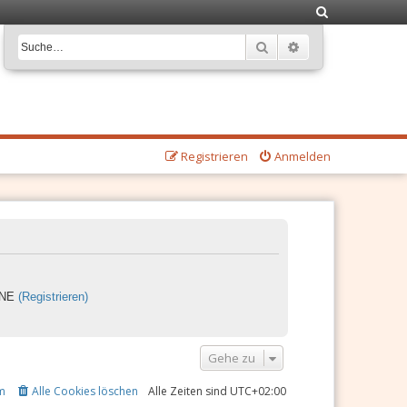
S
u
Suche
Erweiterte Suche
c
h
e
Registrieren
Anmelden
LINE
(Registrieren)
Gehe zu
m
Alle Cookies löschen
Alle Zeiten sind
UTC+02:00