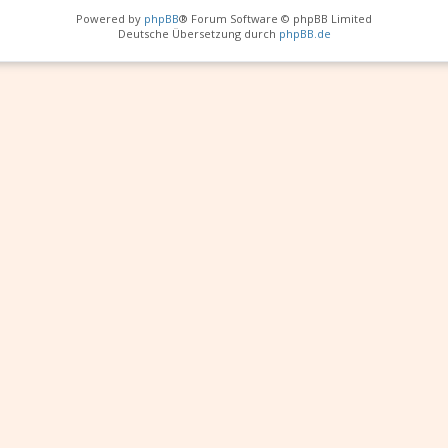
Powered by
phpBB
® Forum Software © phpBB Limited
Deutsche Übersetzung durch
phpBB.de