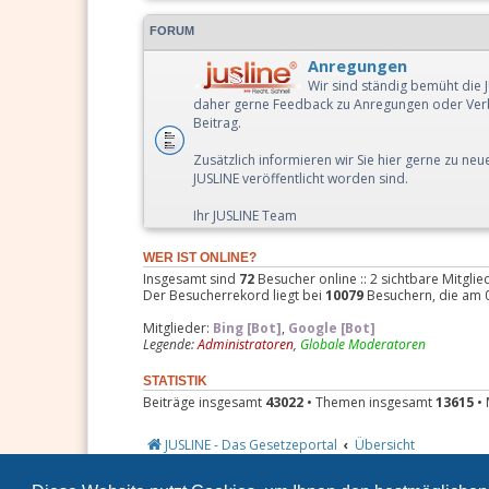
FORUM
Anregungen
Wir sind ständig bemüht die 
daher gerne Feedback zu Anregungen oder Ver
Beitrag.
Zusätzlich informieren wir Sie hier gerne zu ne
JUSLINE veröffentlicht worden sind.
Ihr JUSLINE Team
WER IST ONLINE?
Insgesamt sind
72
Besucher online :: 2 sichtbare Mitgli
Der Besucherrekord liegt bei
10079
Besuchern, die am 07
Mitglieder:
Bing [Bot]
,
Google [Bot]
Legende:
Administratoren
,
Globale Moderatoren
STATISTIK
Beiträge insgesamt
43022
• Themen insgesamt
13615
• 
JUSLINE - Das Gesetzeportal
Übersicht