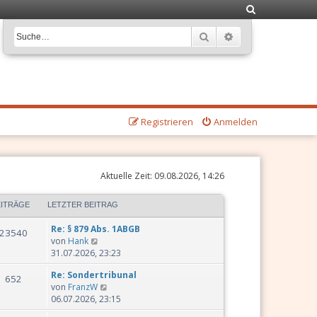
S
u
Suche
Erweiterte Suche
c
h
e
Registrieren
Anmelden
Aktuelle Zeit: 09.08.2026, 14:26
EITRÄGE
LETZTER BEITRAG
Re: § 879 Abs. 1ABGB
23540
N
von
Hank
e
31.07.2026, 23:23
u
Re: Sondertribunal
e
652
N
von
FranzW
s
e
06.07.2026, 23:15
t
u
e