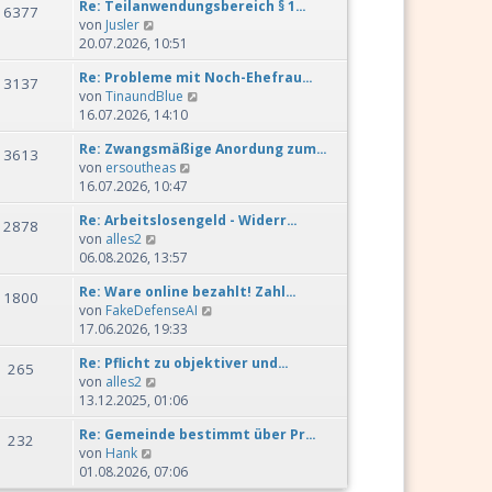
Re: Teilanwendungsbereich § 1…
e
6377
r
N
von
Jusler
s
B
e
20.07.2026, 10:51
t
e
u
e
i
Re: Probleme mit Noch-Ehefrau…
e
3137
r
t
N
von
TinaundBlue
s
B
r
e
16.07.2026, 14:10
t
e
a
u
e
i
g
Re: Zwangsmäßige Anordung zum…
e
3613
r
t
N
von
ersoutheas
s
B
r
e
16.07.2026, 10:47
t
e
a
u
e
i
g
Re: Arbeitslosengeld - Widerr…
e
2878
r
t
N
von
alles2
s
B
r
e
06.08.2026, 13:57
t
e
a
u
e
i
g
Re: Ware online bezahlt! Zahl…
e
1800
r
t
N
von
FakeDefenseAI
s
B
r
e
17.06.2026, 19:33
t
e
a
u
e
i
g
Re: Pflicht zu objektiver und…
e
265
r
t
N
von
alles2
s
B
r
e
13.12.2025, 01:06
t
e
a
u
e
i
g
Re: Gemeinde bestimmt über Pr…
e
232
r
t
N
von
Hank
s
B
r
e
01.08.2026, 07:06
t
e
a
u