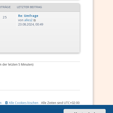
e
i
g
e
r
t
EITRÄGE
LETZTER BEITRAG
s
B
r
t
e
a
Re: Umfrage
e
25
i
g
N
von
alles2
r
t
e
23.08.2024, 00:49
B
r
u
e
a
e
i
g
s
t
t
r
e
a
r
g
B
e
i
n der letzten 5 Minuten)
t
r
a
g
m
Alle Cookies löschen
Alle Zeiten sind
UTC+02:00