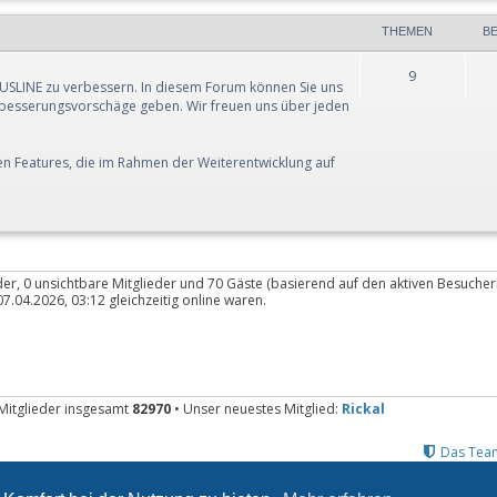
THEMEN
B
9
JUSLINE zu verbessern. In diesem Forum können Sie uns
besserungsvorschäge geben. Wir freuen uns über jeden
uen Features, die im Rahmen der Weiterentwicklung auf
eder, 0 unsichtbare Mitglieder und 70 Gäste (basierend auf den aktiven Besucher
.04.2026, 03:12 gleichzeitig online waren.
Mitglieder insgesamt
82970
• Unser neuestes Mitglied:
Rickal
Das Tea
Powered by
phpBB
® Forum Software © phpBB Limited