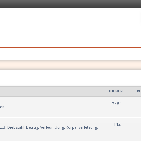
 Recht
. Schnell
THEMEN
B
7451
en.
142
 z.B. Diebstahl, Betrug, Verleumdung, Körperverletzung.