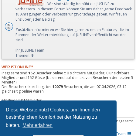
Wir sind ständig bemüht die JUSLINE zu
verbessern. In diesem Forum können Sie uns daher gerne Feedback
zu Anregungen oder Verbesserungsvorschäge geben. Wir freuen
uns über jeden Beitrag.
Zusätzlich informieren wir Sie hier gerne zu neuen Features, die im
Rahmen der Weiterentwicklung auf JUSLINE veröffentlicht worden
sind.
Ihr JUSLINE Team
Themen:
9
WER IST ONLINE?
Insgesamt sind
152
Besucher online :: 0 sichtbare Mitglieder, 0 unsichtbare
Mitglieder und 152 Gäste (basierend auf den aktiven Besuchern der letzten 5
Minuten)
Der Besucherrekord liegt bei
10079
Besuchern, die am 07.04.2026, 03:12
gleichzeitig online waren.
Mitglieder: 0 Mitglieder
Legende:
Administratoren
,
Globale Moderatoren
Diese Website nutzt Cookies, um Ihnen den
STATISTIK
bestmöglichen Komfort bei der Nutzung zu
Beiträge insgesamt
43022
• Themen insgesamt
13615
• Mitglieder insgesamt
bieten.
Mehr erfahren
82969
• Unser neuestes Mitglied:
MVesely
JUSLINE - Das Gesetzeportal
Übersicht
Das Team