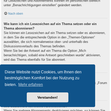
für Lesezeichen und Abonnements können im persönlichen Bereich
unter „Benachrichtigungen einstellen“ geändert werden.
Nach oben
Wie kann ich ein Lesezeichen auf ein Thema setzen oder ein
Thema abonnieren?
Sie können ein Lesezeichen auf ein Thema setzen oder es abonnieren,
in dem Sie die entsprechende Option in den „Themen-Optionen“
auswählen, die sich normalerweise ober- und unterhalb des
Diskussionsverlaufs des Themas befinden.
Wenn Sie bei der Antwort auf ein Thema die Option „Mich
benachrichtigen, sobald eine Antwort geschrieben wurde“ aktivieren,
wird das Thema ebenfalls für Sie abonniert.
Nach oben
Diese Website nutzt Cookies, um Ihnen den
bestmöglichen Komfort bei der Nutzung zu
Wie kann ich ein Forum abonnieren?
Um ein Forum zu abonnieren, verwenden Sie im Forum den Link „Forum
bieten.
Mehr erfahren
abonnieren“, der sich meist am Ende der Seite befindet.
Nach oben
Verstanden!
Wie deaktiviere ich meine Abonnements?
Wenn Sie mehrere Abonnements deaktivieren möchten, so können Sie