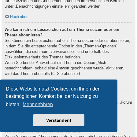
für Lesezeichen und Abonnements können im persönlichen Bereich
unter „Benachrichtigungen einstellen“ geändert werden.
Nach oben
Wie kann ich ein Lesezeichen auf ein Thema setzen oder ein
Thema abonnieren?
Sie können ein Lesezeichen auf ein Thema setzen oder es abonnieren,
in dem Sie die entsprechende Option in den „Themen-Optionen“
auswählen, die sich normalerweise ober- und unterhalb des
Diskussionsverlaufs des Themas befinden.
Wenn Sie bei der Antwort auf ein Thema die Option „Mich
benachrichtigen, sobald eine Antwort geschrieben wurde“ aktivieren,
wird das Thema ebenfalls für Sie abonniert.
Nach oben
Diese Website nutzt Cookies, um Ihnen den
bestmöglichen Komfort bei der Nutzung zu
Wie kann ich ein Forum abonnieren?
Um ein Forum zu abonnieren, verwenden Sie im Forum den Link „Forum
bieten.
Mehr erfahren
abonnieren“, der sich meist am Ende der Seite befindet.
Nach oben
Verstanden!
Wie deaktiviere ich meine Abonnements?
Wenn Sie mehrere Abonnements deaktivieren möchten, so können Sie