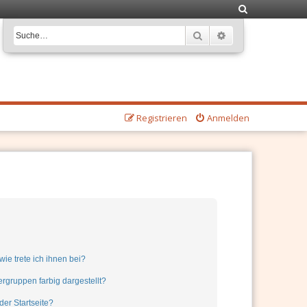
S
u
Suche
Erweiterte Suche
c
h
e
Registrieren
Anmelden
ie trete ich ihnen bei?
gruppen farbig dargestellt?
er Startseite?