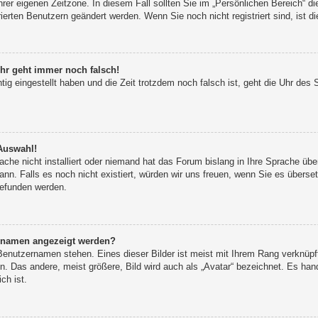
hrer eigenen Zeitzone. In diesem Fall sollten Sie im „Persönlichen Bereich“ di
rierten Benutzern geändert werden. Wenn Sie noch nicht registriert sind, ist di
uhr geht immer noch falsch!
tig eingestellt haben und die Zeit trotzdem noch falsch ist, geht die Uhr des 
Auswahl!
ache nicht installiert oder niemand hat das Forum bislang in Ihre Sprache übe
kann. Falls es noch nicht existiert, würden wir uns freuen, wenn Sie es über
efunden werden.
ernamen angezeigt werden?
Benutzernamen stehen. Eines dieser Bilder ist meist mit Ihrem Rang verknüpft
. Das andere, meist größere, Bild wird auch als „Avatar“ bezeichnet. Es hand
ch ist.