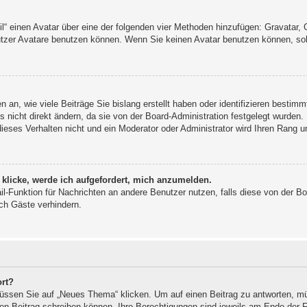
il“ einen Avatar über eine der folgenden vier Methoden hinzufügen: Gravatar,
tzer Avatare benutzen können. Wenn Sie keinen Avatar benutzen können, sollt
an, wie viele Beiträge Sie bislang erstellt haben oder identifizieren bestim
nicht direkt ändern, da sie von der Board-Administration festgelegt wurden. 
eses Verhalten nicht und ein Moderator oder Administrator wird Ihren Rang 
 klicke, werde ich aufgefordert, mich anzumelden.
ail-Funktion für Nachrichten an andere Benutzer nutzen, falls diese von der B
h Gäste verhindern.
ort?
sen Sie auf „Neues Thema“ klicken. Um auf einen Beitrag zu antworten, müs
inen Beitrag schreiben können. Ihre Berechtigungen sind jeweils am Ende der Fo