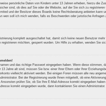
rweise persönliche Daten von Kindern unter 13 Jahren erheben, hierzu die Z
her sind, ob dies auf Sie oder die Website, auf der Sie sich zu registrieren v
mited und der Besitzer dieses Boards keine Rechtsberatung anbieten kann und
e „An wen soll ich mich wenden, falls es Beschwerden oder juristische Anfrage
istrierung komplett ausgeschaltet hat, damit sich keine neuen Benutzer meh
registrieren möchten, gesperrt wurden. Um Hilfe zu erhalten, wenden Sie sic
anmelden!
ernamen und das richtige Passwort eingegeben haben. Wenn diese stimmen, d
r 13 Jahre alt sind, müssen Sie bzw. einer Ihrer Eltern oder Ihrer Erziehungs
erkonto vielleicht aktiviert werden. Bei einigen Foren müssen alle neu angemel
ministrator. Bei der Registrierung wurde Ihnen mitgeteilt, ob eine Aktivierung
 Ansonsten prüfen Sie, ob Sie Ihre E-Mail-Adresse korrekt eingegeben haben 
Adresse korrekt eingegeben wurde, dann kontaktieren Sie einen Administrator.