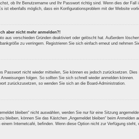
chst, ob Ihr Benutzername und Ihr Passwort richtig sind. Wenn dies der Fall 
 ist ebenfalls möglich, dass ein Konfigurationsproblem mit der Website vorli
 mich aber nicht mehr anmelden?!
nto aus verschieden Gründen deaktiviert oder gelöscht hat. Außerdem löschen 
bankgröße zu verringern. Registrieren Sie sich einfach erneut und nehmen Sie
tes Passwort nicht wieder mitteilen, Sie können es jedoch zurücksetzen. Die
 Anweisungen folgen. So sollten Sie sich schnell wieder anmelden können.
swort zurückzusetzen, so wenden Sie sich an die Board-Administration.
eldet bleiben“ nicht auswählen, werden Sie nur für eine Sitzung angemeldet
zu bleiben, können Sie das Kästchen „Angemeldet bleiben“ beim Anmelden au
n einem Internetcafé, befinden. Wenn diese Option nicht zur Verfügung steht,