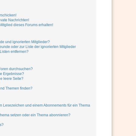
rschicken!
vate Nachrichten!
itglied dieses Forums erhalten!
de und ignorierten Mitglieder?
eunde oder zur Liste der ignorierten Mitglieder
Listen entfernen?
 Foren durchsuchen?
ne Ergebnisse?
 leere Seite?
?
und Themen finden?
nem Lesezeichen und einem Abonnements für ein Thema
 Thema setzen oder ein Thema abonnieren?
s?