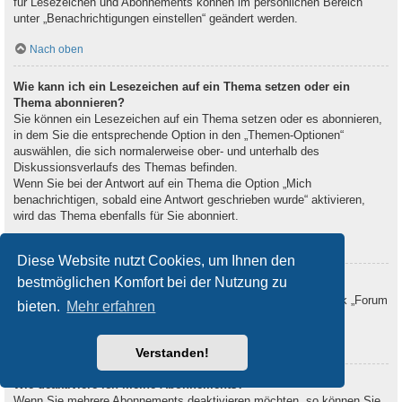
für Lesezeichen und Abonnements können im persönlichen Bereich
unter „Benachrichtigungen einstellen“ geändert werden.
Nach oben
Wie kann ich ein Lesezeichen auf ein Thema setzen oder ein
Thema abonnieren?
Sie können ein Lesezeichen auf ein Thema setzen oder es abonnieren,
in dem Sie die entsprechende Option in den „Themen-Optionen“
auswählen, die sich normalerweise ober- und unterhalb des
Diskussionsverlaufs des Themas befinden.
Wenn Sie bei der Antwort auf ein Thema die Option „Mich
benachrichtigen, sobald eine Antwort geschrieben wurde“ aktivieren,
wird das Thema ebenfalls für Sie abonniert.
Nach oben
Diese Website nutzt Cookies, um Ihnen den
bestmöglichen Komfort bei der Nutzung zu
Wie kann ich ein Forum abonnieren?
Um ein Forum zu abonnieren, verwenden Sie im Forum den Link „Forum
bieten.
Mehr erfahren
abonnieren“, der sich meist am Ende der Seite befindet.
Nach oben
Verstanden!
Wie deaktiviere ich meine Abonnements?
Wenn Sie mehrere Abonnements deaktivieren möchten, so können Sie