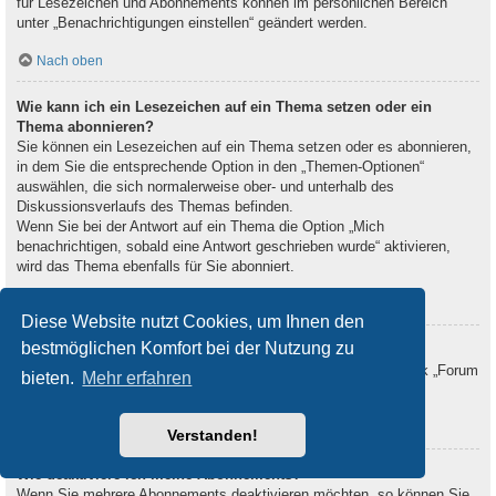
für Lesezeichen und Abonnements können im persönlichen Bereich
unter „Benachrichtigungen einstellen“ geändert werden.
Nach oben
Wie kann ich ein Lesezeichen auf ein Thema setzen oder ein
Thema abonnieren?
Sie können ein Lesezeichen auf ein Thema setzen oder es abonnieren,
in dem Sie die entsprechende Option in den „Themen-Optionen“
auswählen, die sich normalerweise ober- und unterhalb des
Diskussionsverlaufs des Themas befinden.
Wenn Sie bei der Antwort auf ein Thema die Option „Mich
benachrichtigen, sobald eine Antwort geschrieben wurde“ aktivieren,
wird das Thema ebenfalls für Sie abonniert.
Nach oben
Diese Website nutzt Cookies, um Ihnen den
bestmöglichen Komfort bei der Nutzung zu
Wie kann ich ein Forum abonnieren?
Um ein Forum zu abonnieren, verwenden Sie im Forum den Link „Forum
bieten.
Mehr erfahren
abonnieren“, der sich meist am Ende der Seite befindet.
Nach oben
Verstanden!
Wie deaktiviere ich meine Abonnements?
Wenn Sie mehrere Abonnements deaktivieren möchten, so können Sie