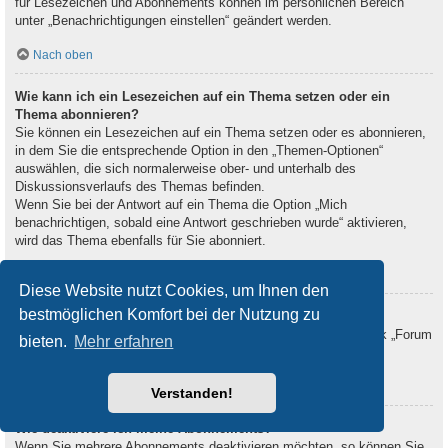
für Lesezeichen und Abonnements können im persönlichen Bereich
unter „Benachrichtigungen einstellen“ geändert werden.
Nach oben
Wie kann ich ein Lesezeichen auf ein Thema setzen oder ein
Thema abonnieren?
Sie können ein Lesezeichen auf ein Thema setzen oder es abonnieren,
in dem Sie die entsprechende Option in den „Themen-Optionen“
auswählen, die sich normalerweise ober- und unterhalb des
Diskussionsverlaufs des Themas befinden.
Wenn Sie bei der Antwort auf ein Thema die Option „Mich
benachrichtigen, sobald eine Antwort geschrieben wurde“ aktivieren,
wird das Thema ebenfalls für Sie abonniert.
Nach oben
Diese Website nutzt Cookies, um Ihnen den
bestmöglichen Komfort bei der Nutzung zu
Wie kann ich ein Forum abonnieren?
Um ein Forum zu abonnieren, verwenden Sie im Forum den Link „Forum
bieten.
Mehr erfahren
abonnieren“, der sich meist am Ende der Seite befindet.
Nach oben
Verstanden!
Wie deaktiviere ich meine Abonnements?
Wenn Sie mehrere Abonnements deaktivieren möchten, so können Sie